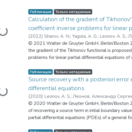
It is based on the use of fast Fourier transform. Ty
problem in question on a personal computer for s
Публикация
Только метаданные
capabilities of the proposed algorithm.
Calculation of the gradient of Tikhonov'
coefficient inverse problems for linear p
я...
(
2022
)
Sharov, A. N.
;
Yagola, A. G.
;
Leonov, A. S.
;
Л
© 2021 Walter de Gruyter GmbH, Berlin/Boston 202
the gradient of the Tikhonov functional is proposed 
problems for linear partial differential equations of
method. The algorithm is designed for problems wit
that linearly depend on the desired coefficients. 
Публикация
Только метаданные
calculating the gradient, it is possible to use the 
Source recovery with a posteriori error e
illustration, we consider the solution of two inver
differential equations
я...
finite element method: finding the distribution of Y
(
2020
)
Leonov, A. S.
;
Леонов, Александр Серге
from data on its compression and a similar problem 
© 2020 Walter de Gruyter GmbH, Berlin/Boston 
local oncological inclusions, which have a special p
of recovering a source term in initial boundary valu
partial differential equations (PDEs) of a general 
suitable for solving such inverse problems is pro
obtain in the same way approximations to exact sou