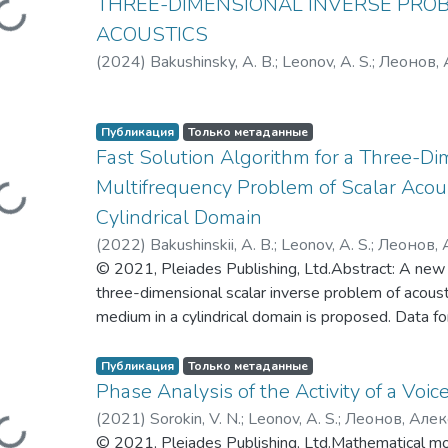
THREE-DIMENSIONAL INVERSE PRO
бакалавров и специалистов по социо
ACOUSTICS
общепрофессиональным и естестве
(
2024
)
Bakushinsky, A. B.
;
Leonov, A. S.
;
Леонов,
дисциплинам, обеспечение единства 
подготовке студентов в рамках круп
образовательных направлений (облас
Публикация
Только метаданные
ся...
Fast Solution Algorithm for a Three-Di
Multifrequency Problem of Scalar Acous
Cylindrical Domain
(
2022
)
Bakushinskii, A. B.
;
Leonov, A. S.
;
Леонов, 
© 2021, Pleiades Publishing, Ltd.Abstract: A new a
three-dimensional scalar inverse problem of acous
medium in a cylindrical domain is proposed. Data fo
amplitude of the wave field measured outside the 
cylindrical layer. With the help of the Fourier trans
Публикация
Только метаданные
ся...
problem is reduced to a set of one-dimensional Fre
Phase Analysis of the Activity of a Voi
kind. Next, the complex amplitude of the wave fie
(
2021
)
Sorokin, V. N.
;
Leonov, A. S.
;
Леонов, Але
region and the desired sonic velocity field is found
© 2021, Pleiades Publishing, Ltd.Mathematical mo