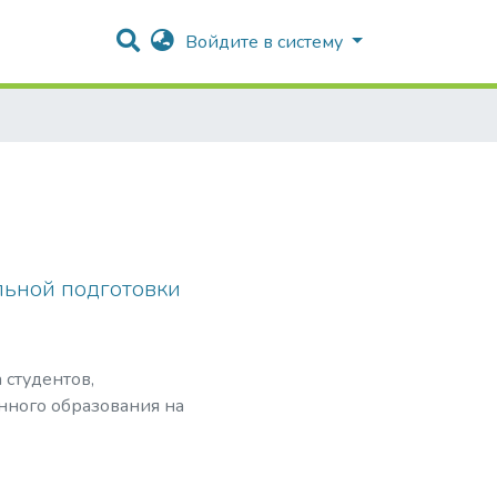
Войдите в систему
льной подготовки
 студентов,
нного образования на
тандартов;
ющихся в
ственном развитии и