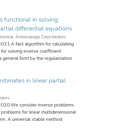
pical results of solving 3D inverse
imulated data demonstrate high
s functional in solving
artial differential equations
еонов, Александр Сергеевич
1.A fast algorithm for calculating
for solving inverse coefficient
 a general form by the regularization
h discretized differential operators
When discretizing the problem and
finite element method. As an
stimates in linear partial
se problems of elastography using the
oung's modulus in biological tissue
евич
of determining the characteristics of
2020.We consider inverse problems
arametric form.
e problems for linear multidimensional
form. A universal stable method
posed. The method allows one to
rces in different kinds of PDEs using