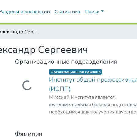
Разделы и коллекции
Статистика
Поиск
Леонов, Александр Сергеевич
ександр Сергеевич
Загружается...
Организационные подразделения
Организационная единица
Институт общей профессиона
(ИОПП)
Миссией Института является:
фундаментальная базовая подготовка
необходимая для получения качестве
уровне требований международных с
удовлетворение потребностей обуча
Фамилия
интеллектуальном, культурном, нрав