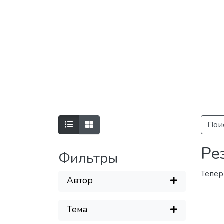
Пои
Ре
Фильтры
Тепер
Автор
Загружает
Тема