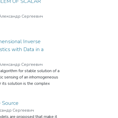
BLEM OF SCALAR
-гуманитарным,
ннонаучным
 Александр Сергеевич
требований к базовой
ных научно-
тей знаний).
mensional Inverse
tics with Data in a
Александр Сергеевич
lgorithm for stable solution of a
tic sensing of an inhomogeneous
r its solution is the complex
acoustic inhomogeneities in the
form and Fourier series, the inverse
dholm integral equations of the first
ce Source
ld is computed in the inhomogeneity
ксандр Сергеевич
 in this region. When run on a
dels are proposed that make it