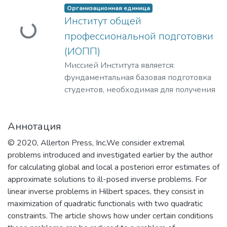
Организационная единица
Загружается...
Институт общей
профессиональной подготовки
(ИОПП)
Миссией Института является:
фундаментальная базовая подготовка
студентов, необходимая для получения
качественного образования на уровне
требований международных
Аннотация
стандартов;
удовлетворение потребностей
© 2020, Allerton Press, Inc.We consider extremal
обучающихся в интеллектуальном,
problems introduced and investigated earlier by the author
культурном, нравственном развитии и
for calculating global and local a posteriori error estimates of
приобретении ими профессиональных
approximate solutions to ill-posed inverse problems. For
знаний; формирование у студентов
linear inverse problems in Hilbert spaces, they consist in
мотивации и умения учиться;
maximization of quadratic functionals with two quadratic
профессиональная ориентация
constraints. The article shows how under certain conditions
школьников и студентов в избранной