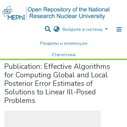
Войдите в систему
Разделы и коллекции
Home
Научные публикации / Препринты
Публикации
Effective Algorithms for Computing Global and Local Posterior Error Estimates of Solutions to Linear Ill-Posed Problems
Статистика
Publication:
Effective Algorithms
Поиск
for Computing Global and Local
Posterior Error Estimates of
Solutions to Linear Ill-Posed
Problems