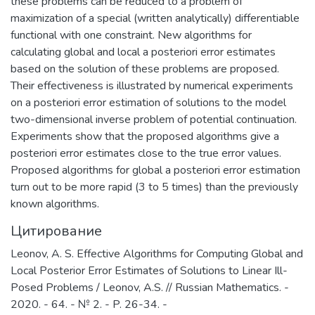
these problems can be reduced to a problem of
области знаний, формирование
maximization of a special (written analytically) differentiable
способностей и навыков
functional with one constraint. New algorithms for
профессионального самоопределения
calculating global and local a posteriori error estimates
и профессионального саморазвития.
based on the solution of these problems are proposed.
Основными целями и задачами
Their effectiveness is illustrated by numerical experiments
Института являются:
on a posteriori error estimation of solutions to the model
обеспечение высококачественной
two-dimensional inverse problem of potential continuation.
(фундаментальной) базовой
Experiments show that the proposed algorithms give a
подготовки студентов бакалавриата и
posteriori error estimates close to the true error values.
специалитета; поддержка и развитие у
Proposed algorithms for global a posteriori error estimation
студентов стремления к осознанному
turn out to be more rapid (3 to 5 times) than the previously
продолжению обучения в институтах
known algorithms.
(САЕ и др.) и на факультетах
Цитирование
Университета; обеспечение
преемственности образовательных
Leonov, A. S. Effective Algorithms for Computing Global and
программ общего среднего и высшего
Local Posterior Error Estimates of Solutions to Linear Ill-
образования; обеспечение высокого
Posed Problems / Leonov, A.S. // Russian Mathematics. -
качества довузовской подготовки
2020. - 64. - № 2. - P. 26-34. -