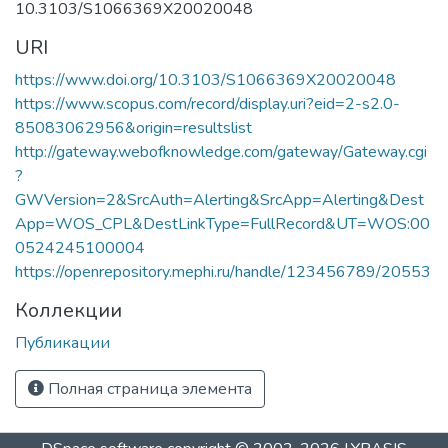
учащихся Предуниверситария и школ-
10.3103/S1066369X20020048
партнеров НИЯУ МИФИ за счет
URI
интеграции основного и
дополнительного образования;
https://www.doi.org/10.3103/S1066369X20020048
учебно-методическое руководство
https://www.scopus.com/record/display.uri?eid=2-s2.0-
общеобразовательными кафедрами
85083062956&origin=resultslist
Института, осуществляющими
http://gateway.webofknowledge.com/gateway/Gateway.cgi
подготовку бакалавров и специалистов
?
по социо-гуманитарным,
GWVersion=2&SrcAuth=Alerting&SrcApp=Alerting&Dest
общепрофессиональным и
App=WOS_CPL&DestLinkType=FullRecord&UT=WOS:00
естественнонаучным дисциплинам,
0524245100004
обеспечение единства требований к
https://openrepository.mephi.ru/handle/123456789/20553
базовой подготовке студентов в рамках
Коллекции
крупных научно-образовательных
направлений (областей знаний).
Публикации
Полная страница элемента