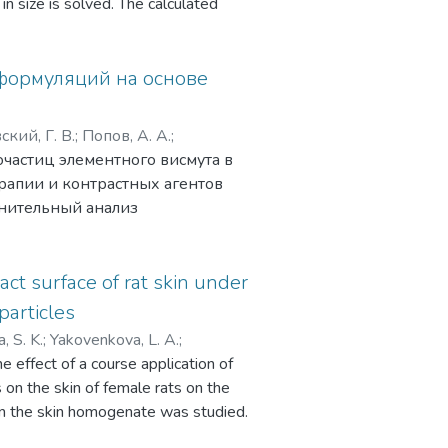
in size is solved. The calculated
nfirming the significant spatial
ion of this factor when analyzing the
ons in biosensorics and biomedicine is
формуляций на основе
кий, Г. В.
;
Попов, А. А.
;
частиц элементного висмута в
А. В.
;
Завестовская, Ирина
рапии и контрастных агентов
лиментов, Сергей Михайлович
нительный анализ
мута с классическими
ида висмута. Показано, что
ута демонстрируют более
ct surface of rat skin under
ентгеновского излучения по
particles
олота, а также обладают
, S. K.
;
Yakovenkova, L. A.
;
с химически синтезированными
 effect of a course application of
. N.
;
Тимошенко, Виктор Юрьевич
;
а висмута. Уникальные физико-
 on the skin of female rats on the
ысокими рентгеноконтрастными
y in the skin homogenate was studied.
астиц висмута формируют новую
We collect and process your personal information for the
method of electrochemical etching
following purposes:
Authentication, Preferences,