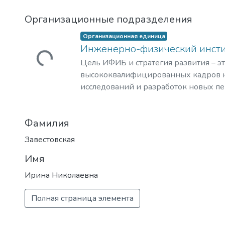
Организационные подразделения
Организационная единица
Инженерно-физический инст
Загружается...
Цель ИФИБ и стратегия развития – э
высококвалифицированных кадров н
исследований и разработок новых п
и материалов в области инженерно-
биомедицины. Занятие лидерских п
Фамилия
биомедицинских технологиях XXI век
образовательный процесс, что отвеч
Завестовская
практикоориентированной задачи ми
Имя
диагностике и терапии на клеточном
значимых заболеваний человека.
Ирина Николаевна
Полная страница элемента