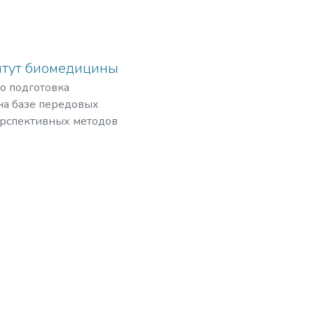
итут биомедицины
то подготовка
а базе передовых
ерспективных методов
физической
озиций в
а и внедрение их в
ает решению
рового уровня –
 уровне социально-