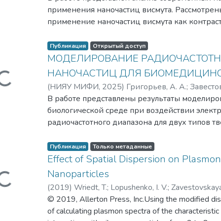
применения наночастиц висмута. Рассмотре
применение наночастиц висмута как контраст
агента для фототерапии, как основы антибак
акцент на тераностических применениях этог
Публикация
Открытый доступ
крайне важны для задач ранней диагностики
МОДЕЛИРОВАНИЕ РАДИОЧАСТОТН
локализованного лечения онкологических за
НАНОЧАСТИЦ ДЛЯ БИОМЕДИЦИН
Загружается...
рассматривается как радионуклид для ядерн
(
НИЯУ МИФИ,
2025
)
Григорьев, А. А.
;
Завестов
важные вопросы, как биосовместимость, токс
Канавин, Андрей Павлович
В работе представлены результаты моделиро
;
Завестовская, И
Андрей Андреевич
биологической среде при воздействии элект
радиочастотного диапазона для двух типов т
Показано преимущество золотых наночастиц
кристаллического кремния во вкладе в общий
Публикация
Только метаданные
NaCl.
Effect of Spatial Dispersion on Plasmo
Nanoparticles
Загружается...
(
2019
)
Wriedt, T.
;
Lopushenko, I. V.
;
Zavestovskaya,
Николаевна
© 2019, Allerton Press, Inc.Using the modified d
of calculating plasmon spectra of the characteristic