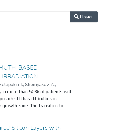
Поиск
ISMUTH-BASED
IRRADIATION
Zelepukin, I.
;
Shemyakov, A.
;
apy in more than 50% of patients with
ov, N.
;
Deyev, S.
;
Kabashin, A.
;
oach still has difficulties in
евна
r growth zone. The transition to
ncrease the accuracy of dose
in the biological tissue at the end of
e with the profile of the deep dose
ured Silicon Layers with