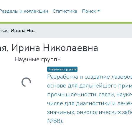
Разделы и коллекции
Статистика
Поиск
Завестовская, Ирина Николаевна
ая, Ирина Николаевна
Научные группы
Научная группа
Разработка и создание лазеров
Загружается...
основе для дальнейшего при
промышленности, связи, науке
числе для диагностики и лече
значимых, онкологических за
№88).