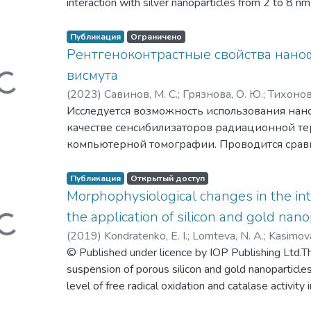
interaction with silver nanoparticles from 2 to 8 nm 
spectra are compared with the experimental data co
dispersion effect. The importance of the considerat
Публикация
Ограничено
properties of plasmonic nanoparticles for applicati
Pентгеноконтрастные свойства нано
discussed.
висмута
Загружается...
(
2023
)
Савинов, М. С.
;
Грязнова, О. Ю.
;
Тихоновс
Завестовская, И. Н.
Исследуется возможность использования нано
;
Климентов, С. М.
;
Кабашин, 
Николаевна
качестве сенсибилизаторов радиационной те
;
Кабашин, Андрей Викторович
;
К
компьютерной томографии. Проводится срав
рентгеноконтрастных свойств наночастиц вис
наночастицами золота и нанолистами оксихлор
Публикация
Открытый доступ
лазерно-синтезированные наночастицы висм
Morphophysiological changes in the inta
высокую эффективность контрастирования р
the application of silicon and gold nano
Загружается...
сравнению с традиционными наночастицами з
(
2019
)
Kondratenko, E. I.
;
Lomteva, N. A.
;
Kasimova
схожими рентгеноконтрастными свойствами 
Timoshenko, V. Yu.
© Published under licence by IOP Publishing Ltd.The
;
Alykova, A. F.
;
Zavestovskaya, I
аналогами на основе нанолистов оксихлорид
Завестовская, Ирина Николаевна
suspension of porous silicon and gold nanoparticles
химические характеристики в сочетании с в
level of free radical oxidation and catalase activit
свойствами лазерно-синтезированных наноч
MesoPSi samples were formed using the standard 