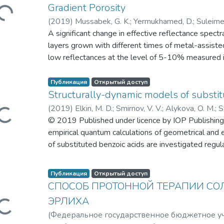
[2]. Despite the numerous known benefits of proton
Gradient Porosity
агружается...
limitations of effectiveness due to the low therape
(
2019
)
Mussabek, G. K.
;
Yermukhamed, D.
;
Suleime
methods of promoting proton therapy is associate
Zavestovskaya, I. N.
A significant change in effective reflectance spectr
;
Timoshenko, V. Y.
;
Завестовс
approaches, which involve the use of nanoparticles 
Тимошенко, Виктор Юрьевич
layers grown with different times of metal-assiste
caused by radiotherapy. Nanoparticles containing e
low reflectances at the level of 5-10% measured 
(high Z element), such as bismuth, can act as such a 
are explained by strong elastic scattering of light 
silicon nanostructures, while a reflectance increa
Публикация
Открытый доступ
is visually detected as a "white" layer appearance 
Structurally-dynamic models of substit
silicon nanostructures with gradient porosity under
(
2019
)
Elkin, M. D.
;
Smirnov, V. V.
;
Alykova, O. M.
;
S
Загружается...
absorption. The results obtained are discussed fro
Alykova, A. F.
© 2019 Published under licence by IOP Publishing 
;
Завестовская, Ирина Николаевн
applications of "black" and "white" nanocrystalline s
empirical quantum calculations of geometrical and 
of substituted benzoic acids are investigated regul
adiabatic potential a carboxyl fragment.
Публикация
Открытый доступ
СПОСОБ ПРОТОННОЙ ТЕРАПИИ С
ЭРЛИХА
Загружается...
(
Федеральное государственное бюджетное у