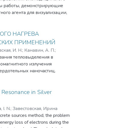
ны работы, демонстрирующие
ного агента для визуализации,
териальных препаратов. Делается
о нового материала, которые
 и малоинвазивного
ОГО НАГРЕВА
болеваний. Висмут
СКИХ ПРИМЕНЕНИЙ
ой медицины. Поднимаются такие
ская, И. Н.
;
Канавин, А. П.
;
ичность, выведение из организма.
вания тепловыделения в
рина Николаевна
;
Григорьев,
ромагнитного излучения
вердотельных наночастиц.
 перед наночастицами из
 нагрев среды водного раствора
n Resonance in Silver
 I. N.
;
Завестовская, Ирина
iscrete sources method, the problem
 energy loss of electrons during the