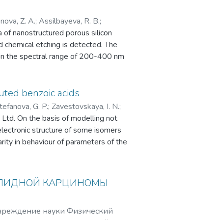
 beam therapy, it has certain
utic yield. One of the most promising
nova, Z. A.
;
Assilbayeva, R. B.
;
d with the use of nanotechnology
a of nanostructured porous silicon
кая, Ирина Николаевна
;
as sensitizers for improved results
d chemical etching is detected. The
lements with high electron density
in the spectral range of 200-400 nm
radio sensitizer.
in combination with absorption in
se in the range of 500-1800 nm, which
is associated with Mie scattering in
uted benzoic acids
 conditions of weak optical
tefanova, G. P.
;
Zavestovskaya, I. N.
;
m the viewpoint of potential
Ltd. On the basis of modelling not
а
ilicon in photonics and sensorics.
electronic structure of some isomers
arity in behaviour of parameters of the
ОЛИДНОЙ КАРЦИНОМЫ
чреждение науки Физический