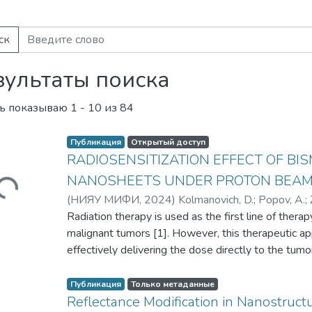
ск
зультаты поиска
ь показываю
1 - 10 из 84
Публикация
Открытый доступ
RADIOSENSITIZATION EFFECT OF B
NANOSHEETS UNDER PROTON BEAM 
агружается...
(
НИЯУ МИФИ,
2024
)
Kolmanovich, D.
;
Popov, A.
;
Savintseva, I.
Radiation therapy is used as the first line of ther
;
Kotelnikova, A.
;
Chukavin, N.
;
Pivovar
Zavestovskaya, I.
malignant tumors [1]. However, this therapeutic appr
;
Завестовская, Ирина Никола
effectively delivering the dose directly to the tumo
proton therapy of the tumor makes it possible to i
unloading, since the main proton energy is released 
Публикация
Только метаданные
the particle trajectory ("Bragg peak") in accordanc
Reflectance Modification in Nanostruct