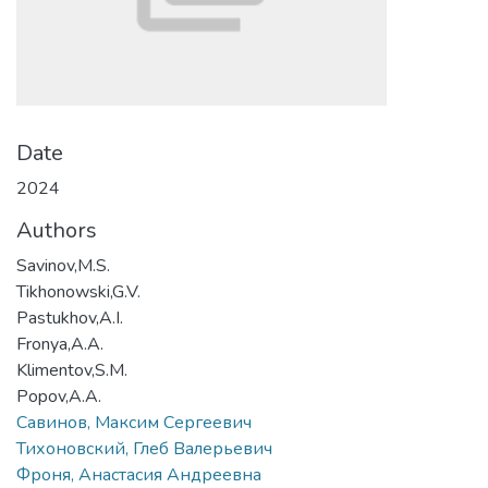
Date
2024
Authors
Savinov,M.S.
Tikhonowski,G.V.
Pastukhov,A.I.
Fronya,A.A.
Klimentov,S.M.
Popov,A.A.
Савинов, Максим Сергеевич
Тихоновский, Глеб Валерьевич
Фроня, Анастасия Андреевна