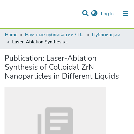
(current)
Log In
Communities & Collections
All of DSpace
Statistics
Home
Научные публикации / Препринты
Публикации
Laser-Ablation Synthesis of Colloidal ZrN Nanoparticles in Different Liquids
Publication:
Laser-Ablation
Synthesis of Colloidal ZrN
Nanoparticles in Different Liquids