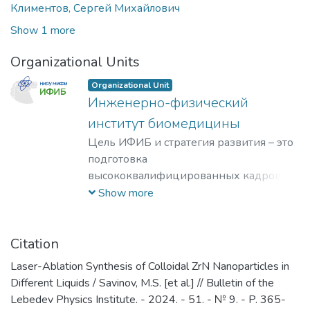
Климентов, Сергей Михайлович
Show 1 more
Organizational Units
Organizational Unit
Инженерно-физический
институт биомедицины
Цель ИФИБ и стратегия развития – это
подготовка
высококвалифицированных кадров на
базе передовых исследований и
Show more
разработок новых перспективных
методов и материалов в области
инженерно-физической
Citation
биомедицины. Занятие лидерских
Laser-Ablation Synthesis of Colloidal ZrN Nanoparticles in
позиций в биомедицинских
Different Liquids / Savinov, M.S. [et al.] // Bulletin of the
технологиях XXI века и внедрение их в
Lebedev Physics Institute. - 2024. - 51. - № 9. - P. 365-
образовательный процесс, что отвечает