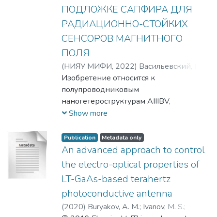
ПОДЛОЖКЕ САПФИРА ДЛЯ
РАДИАЦИОННО-СТОЙКИХ
СЕНСОРОВ МАГНИТНОГО
ПОЛЯ
(
НИЯУ МИФИ,
2022
)
Васильевский, И.
С.
Изобретение относится к
;
Виниченко, А. Н.
;
Каргин, Н. И.
;
Клочков, А. Н.
полупроводниковым
;
Сафонов, Д. А.
;
Сафонов,
Данил Андреевич
наногетероструктурам AIIIBV,
;
Виниченко,
Александр Николаевич
используемым для изготовления
;
Каргин,
Show more
Николай Иванович
радиационно стойких сенсоров
;
Клочков, Алексей
Николаевич
магнитного поля. Технический
;
Васильевский, Иван
Publication
Metadata only
Сергеевич
результат предлагаемого изобретения
An advanced approach to control
направлен на получение
the electro-optical properties of
поликристаллических
LT-GaAs-based terahertz
высоколегированных нанослоев InAs
photoconductive antenna
высокого кристаллического качества на
сапфировой подложке с низкой
(
2020
)
Buryakov, A. M.
;
Ivanov, M. S.
;