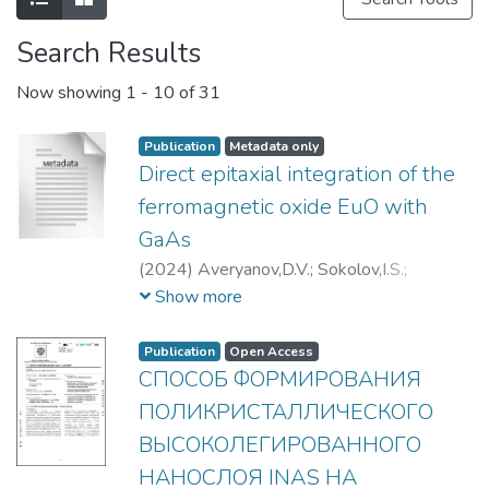
ионно-кластерных технологий
материалов.​
Search Results
Now showing
1 - 10 of 31
Publication
Metadata only
Direct epitaxial integration of the
ferromagnetic oxide EuO with
GaAs
(
2024
)
Averyanov,D.V.
;
Sokolov,I.S.
;
Taldenkov,A.N.
;
Vinichenko,A.N.
;
Show more
Vasil'evskii,I.S.
;
Виниченко, Александр
Николаевич
;
Васильевский, Иван
Publication
Open Access
Сергеевич
СПОСОБ ФОРМИРОВАНИЯ
ПОЛИКРИСТАЛЛИЧЕСКОГО
ВЫСОКОЛЕГИРОВАННОГО
НАНОСЛОЯ INAS НА