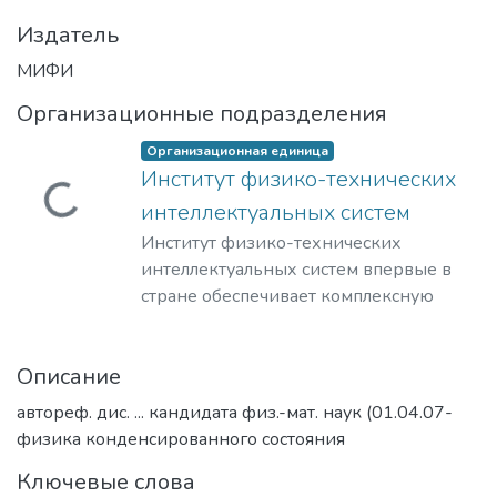
Издатель
МИФИ
Организационные подразделения
Организационная единица
Институт физико-техничеcких
Загружается...
интеллектуальных систем
Институт физико-технических
интеллектуальных систем впервые в
стране обеспечивает комплексную
подготовку специалистов по созданию
киберфизических устройств и систем
Описание
самого различного назначения –
основного вида технических устройств
автореф. дис. ... кандидата физ.-мат. наук (01.04.07-
середины 21 века. ИФТИС реализует
физика конденсированного состояния
«дуальную» модель образования, в
Ключевые слова
рамках которой направляет студентов