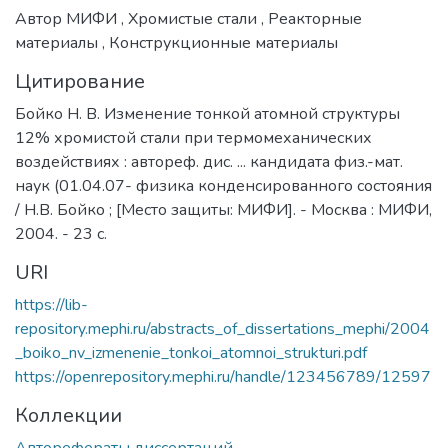
на стажировку и выпускников для
Автор МИФИ
,
Хромистые стали
,
Реакторные
трудоустройства на передовые
материалы
,
Конструкционные материалы
предприятия, занятые созданием
Цитирование
инновационных киберфизических
продуктов, в первую очередь, на
Бойко Н. В. Изменение тонкой атомной структуры
предприятия ГК «Росатом». Основным
12% хромистой стали при термомеханических
индустриальным партнером ИФТИС
воздействиях : автореф. дис. ... кандидата физ.-мат.
является ведущее предприятие ГК
наук (01.04.07- физика конденсированного состояния
«Росатом» — ФГУП «ВНИИА им. Н.Л.
/ Н.В. Бойко ; [Место защиты: МИФИ]. - Москва : МИФИ,
Духова».
2004. - 23 с.
URI
https://lib-
repository.mephi.ru/abstracts_of_dissertations_mephi/2004
_boiko_nv_izmenenie_tonkoi_atomnoi_strukturi.pdf
https://openrepository.mephi.ru/handle/123456789/12597
Коллекции