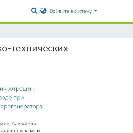
Войдите в систему
ко-техничеcких
икротрещин,
воде при
парогенератора
охин, Александр
торов, включая и