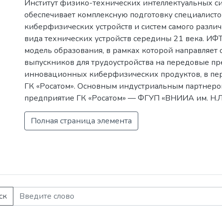
Институт физико-технических интеллектуальных си
области.
продемонстрировали зависимость у
осмотра территории. Однако, помимо
обеспечивает комплексную подготовку специалисто
пика полного поглощения в измеряем
используемого для определения рад
киберфизических устройств и систем самого различ
излучения в зависимости от акустичес
(детекторы, спектрометры, радиометры
вида технических устройств середины 21 века. ИФ
частотные характеристики акустичес
БДК представляет собой организаци
модель образования, в рамках которой направляет 
амплитудные значения в различных
комплекса и способ передачи инфор
выпускников для трудоустройства на передовые пр
Результаты исследований определяю
радиомодулей NRF представлен воз
инновационных киберфизических продуктов, в пер
которые целесообразно учитывать п
передачи данных от дозиметрическог
ГК «Росатом». Основным индустриальным партнер
БПЛА в качестве носителей дозимет
установленного на БДК, на персона
предприятие ГК «Росатом» — ФГУП «ВНИИА им. Н.Л.
оборудования при радиационном к
оператора.
среды.
Полная страница элемента
ск