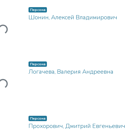
Персона
Шонин, Алексей Владимирович
Загружается...
Персона
Логачева, Валерия Андреевна
Загружается...
Персона
Прохорович, Дмитрий Евгеньевич