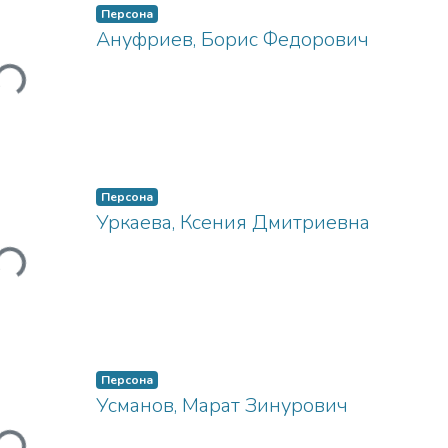
Персона
Ануфриев, Борис Федорович
Загружается...
Персона
Уркаева, Ксения Дмитриевна
Загружается...
Персона
Усманов, Марат Зинурович