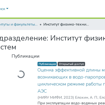
иск
Институты и факультеты НИЯУ МИФИ
Институт физико-техничеcких интеллектуальных систем
дразделение:
Институт физи
истем
Публикации
Публикация
Открытый доступ
Оценка эффективной длины м
Загружается...
возникающих в водо-паропро
циклическом режиме работы 
АЭС
(
НИЯУ МИФИ,
2023
)
Елохин, А. П.
;
Ел
Прокопьевич
При эксплуатации водо-водяных реак