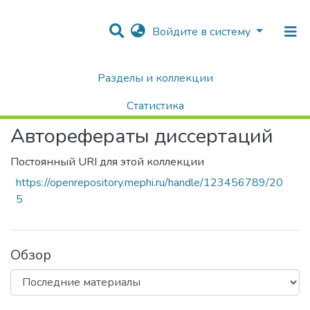
Войдите в систему
Разделы и коллекции
Home
Диссертации / Выпускные квалификационные работы
Авторефераты диссертаций
Статистика
Авторефераты диссертаций
Поиск
Постоянный URI для этой коллекции
https://openrepository.mephi.ru/handle/123456789/20
5
Обзор