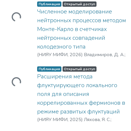
А. В.
Публикация
Открытый доступ
Численное моделирование
Загружается...
нейтронных процессов методом
Монте-Карло в счетчиках
нейтронных совпадений
колодезного типа
(
НИЯУ МИФИ,
2026
)
Владимиров, Д. А.
;
Владимиров, Даниил Анатольевич
;
Алеева, Т. Б.
Публикация
Открытый доступ
Расширения метода
Загружается...
флуктуирующего локального
поля для описания
коррелированных фермионов в
режиме развитых флуктуаций
(
НИЯУ МИФИ,
2025
)
Ляхова, Я. С.
;
Ляхова, Яна Сергеевна
;
Рубцов, А. Н.