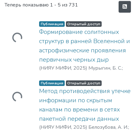
Последние материалы
Теперь показываю
1 - 5 из 731
Публикация
Открытый доступ
Формирование солитонных
Загружается...
структур в ранней Вселенной и
астрофизические проявления
первичных черных дыр
(
НИЯУ МИФИ,
2025
)
Мурыгин, Б. С.
;
Мурыгин, Борис Сергеевич
;
Кириллов,
А. А.
Публикация
Открытый доступ
Метод противодействия утечке
Загружается...
информации по скрытым
каналам по времени в сетях
пакетной передачи данных
(
НИЯУ МИФИ,
2025
)
Белозубова, А. И.
;
Белозубова, Анна Игоревна
;
Епишкина,