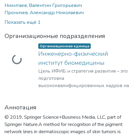
Никитаев, Валентин Григорьевич
Проничев, Александр Николаевич
Показать ещё 1
Организационные подразделения
Организационная единица
Инженерно-физический
Загружается...
институт биомедицины
Цель ИФИБ и стратегия развития – это
подготовка
высококвалифицированных кадров на
базе передовых исследований и
разработок новых перспективных
Аннотация
методов и материалов в области
инженерно-физической
© 2019, Springer Science+Business Media, LLC, part of
биомедицины. Занятие лидерских
Springer Nature.A method for recognition of the pigment
позиций в биомедицинских
network lines in dermatoscopic images of skin tumors is