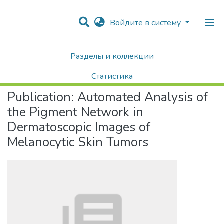
Войдите в систему
Разделы и коллекции
Home
Научные публикации / Препринты
Публикации
Automated Analysis of the Pigment Network in Dermatoscopic Images of Melanocytic Skin Tumors
Статистика
Publication:
Automated Analysis of
Поиск
the Pigment Network in
Dermatoscopic Images of
Melanocytic Skin Tumors