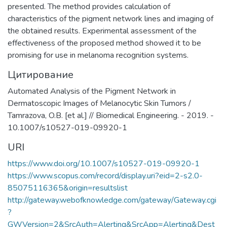
технологиях XXI века и внедрение их в
presented. The method provides calculation of
образовательный процесс, что отвечает
characteristics of the pigment network lines and imaging of
решению практикоориентированной
the obtained results. Experimental assessment of the
задачи мирового уровня – диагностике
effectiveness of the proposed method showed it to be
и терапии на клеточном уровне
promising for use in melanoma recognition systems.
социально-значимых заболеваний
Цитирование
человека.
Automated Analysis of the Pigment Network in
Dermatoscopic Images of Melanocytic Skin Tumors /
Tamrazova, O.B. [et al.] // Biomedical Engineering. - 2019. -
10.1007/s10527-019-09920-1
URI
https://www.doi.org/10.1007/s10527-019-09920-1
https://www.scopus.com/record/display.uri?eid=2-s2.0-
85075116365&origin=resultslist
http://gateway.webofknowledge.com/gateway/Gateway.cgi
?
GWVersion=2&SrcAuth=Alerting&SrcApp=Alerting&Dest