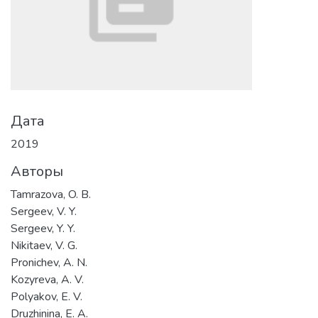
Дата
2019
Авторы
Tamrazova, O. B.
Sergeev, V. Y.
Sergeev, Y. Y.
Nikitaev, V. G.
Pronichev, A. N.
Kozyreva, A. V.
Polyakov, E. V.
Druzhinina, E. A.