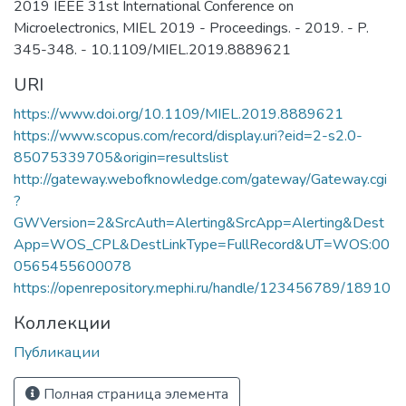
2019 IEEE 31st International Conference on
ионно-кластерных технологий
Microelectronics, MIEL 2019 - Proceedings. - 2019. - P.
материалов.​
345-348. - 10.1109/MIEL.2019.8889621
URI
https://www.doi.org/10.1109/MIEL.2019.8889621
https://www.scopus.com/record/display.uri?eid=2-s2.0-
85075339705&origin=resultslist
http://gateway.webofknowledge.com/gateway/Gateway.cgi
?
GWVersion=2&SrcAuth=Alerting&SrcApp=Alerting&Dest
App=WOS_CPL&DestLinkType=FullRecord&UT=WOS:00
0565455600078
https://openrepository.mephi.ru/handle/123456789/18910
Коллекции
Публикации
Полная страница элемента