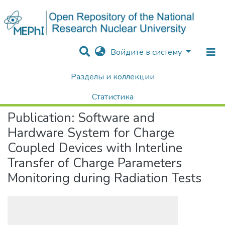
Войдите в систему
Разделы и коллекции
Home
Научные публикации / Препринты
Публикации
Software and Hardware System for Charge Coupled Devices with Interline Transfer of Charge Parameters Monitoring during Radiation Tests
Статистика
Publication:
Software and
Поиск
Hardware System for Charge
Coupled Devices with Interline
Transfer of Charge Parameters
Monitoring during Radiation Tests