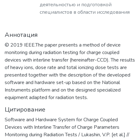
деятельностью и подготовкой
специалистов в области исследования
физических принципов,
проектирования и разработки
Аннотация
технологий создания компонентной
базы электроники гражданского и
© 2019 IEEE.The paper presents a method of device
специального назначения, а также
monitoring during radiation testing for charge coupled
построения современных приборов на
devices with interline transfer (hereinafter-CCD). The results
её основе.
of heavy ions, dose rate and total ionizing dose tests are
​Наша основная цель – это создание и
presented together with the description of the developed
развитие научно-образовательного
software and hardware set-up based on the National
центра мирового уровня в области
Instruments platform and on the designed specialized
наноструктурных материалов и
equipment adapted for radiation tests.
устройств электроники, спинтроники,
Цитирование
фотоники, а также создание
эффективной инновационной среды в
Software and Hardware System for Charge Coupled
области СВЧ-электронной и
Devices with Interline Transfer of Charge Parameters
радиационно-стойкой компонентной
Monitoring during Radiation Tests / Lukashin, V.P. [et al.] //
базы, источников ТГц излучения,