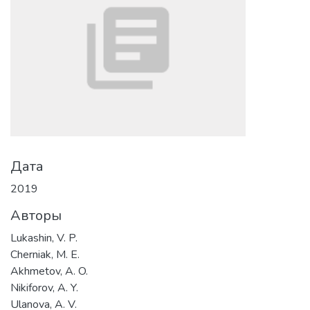
Дата
2019
Авторы
Lukashin, V. P.
Cherniak, M. E.
Akhmetov, A. O.
Nikiforov, A. Y.
Ulanova, A. V.