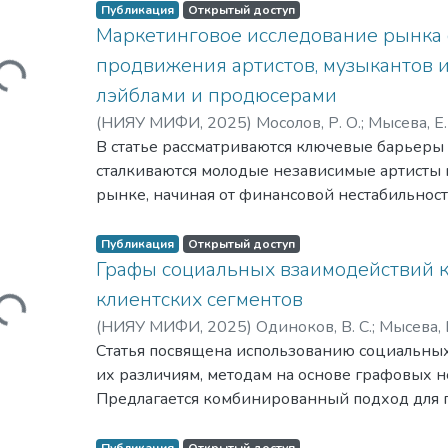
выбора технологического стека и приводитс
Публикация
Открытый доступ
популярных инструментов.
Маркетинговое исследование рынка 
Загружается...
продвижения артистов, музыкантов и
лэйблами и продюсерами
(
НИЯУ МИФИ,
2025
)
Мосолов, Р. О.
;
Мысева, Е.
Романовна
В статье рассматриваются ключевые барьеры
сталкиваются молодые независимые артисты
рынке, начиная от финансовой нестабильност
профессиональных связей до алгоритмическ
платформ.
Публикация
Открытый доступ
Графы социальных взаимодействий к
Загружается...
клиентских сегментов
(
НИЯУ МИФИ,
2025
)
Одиноков, В. С.
;
Мысева, Е
Романовна
Статья посвящена использованию социальных
их различиям, методам на основе графовых н
Предлагается комбинированный подход для 
эффективности маркетинга.