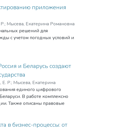
ектированию приложения
 Р.
;
Мысева, Екатерина Романовна
ональных решений для
жды с учетом погодных условий и
Россия и Беларусь создают
сударства
 Е. Р.
;
Мысева, Екатерина
рования единого цифрового
 Беларуси. В работе комплексно
ции. Также описаны правовые
синхронизации законодательства,
вопросы защиты данных при их
 преодоления их.
та в бизнес-процессы: от