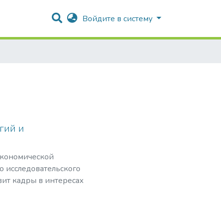
Войдите в систему
гий и
экономической
о исследовательского
вит кадры в интересах
йствию легализации
еступным путем, и
Т).