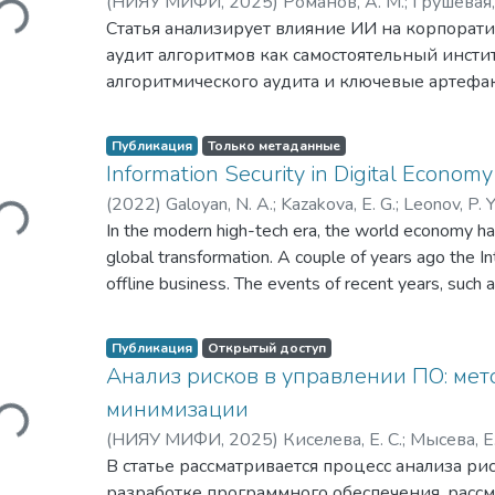
(
НИЯУ МИФИ,
2025
)
Романов, А. М.
;
Грушевая,
Загружается...
Екатерина Романовна
Статья анализирует влияние ИИ на корпорат
аудит алгоритмов как самостоятельный инсти
алгоритмического аудита и ключевые артефак
снижает риски и повышает прозрачность ре
могут применяться при разработке внутренн
Публикация
Только метаданные
Information Security in Digital Economy
(
2022
)
Galoyan, N. A.
;
Kazakova, E. G.
;
Leonov, P. Y
Загружается...
Myseva, E. R.
In the modern high-tech era, the world economy has
;
Галоян, Натали Альбертовна
;
Каз
Леонов, Павел Юрьевич
global transformation. A couple of years ago the In
;
Норкина, Анна Нико
Владимирович
offline business. The events of recent years, such 
;
Мысева, Екатерина Романовн
of remote technologies for work and study, forced h
like never before, which became the reason for the 
Публикация
Открытый доступ
the fact that the "Digital Economy"has become w
Анализ рисков в управлении ПО: мет
and blockchain technology, smart contracts are bec
минимизации
Загружается...
world, in this area there are still a number of prob
(
НИЯУ МИФИ,
2025
)
Киселева, Е. С.
;
Мысева, Е.
safe use of technology. It should be taken into acc
Романовна
В статье рассматривается процесс анализа ри
development of digital technology in the world, alo
разработке программного обеспечения, расс