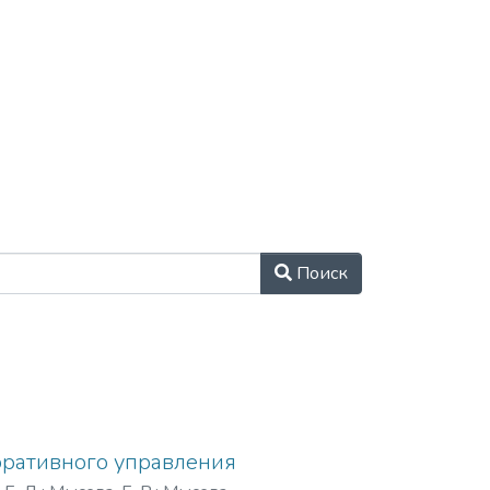
позволит выпускникам
ться на современном
Поиск
оративного управления