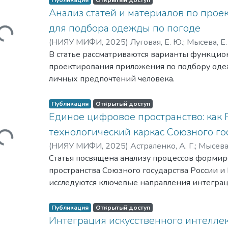
Публикация
Открытый доступ
Анализ статей и материалов по про
Загружается...
для подбора одежды по погоде
(
НИЯУ МИФИ,
2025
)
Луговая, Е. Ю.
;
Мысева, Е.
В статье рассматриваются варианты функци
проектирования приложения по подбору оде
личных предпочтений человека.
Публикация
Открытый доступ
Единое цифровое пространство: как 
Загружается...
технологический каркас Союзного го
(
НИЯУ МИФИ,
2025
)
Астраленко, А. Г.
;
Мысева,
Романовна
Статья посвящена анализу процессов форми
пространства Союзного государства России и
исследуются ключевые направления интегра
барьеры интеграции, в частности проблемы 
разные скорости цифровой трансформации, 
Публикация
Открытый доступ
трансграничной передаче и предложены пути
Интеграция искусственного интеллек