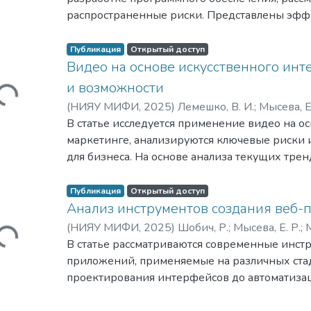
unexplored risks increases. It is also necessary to 
распространенные риски. Представлены эф
of the country during the development and impleme
управления рисками. Статья также предлагае
especially in government agencies. It is necessary t
направленные на повышение надежности и у
huge work to be done in terms of development of n
Публикация
Открытый доступ
ПО.
Видео на основе искусственного инте
issues and improvement of legislation in the field 
Загружается...
information security. © 2022 IEEE.
и возможности
(
НИЯУ МИФИ,
2025
)
Лемешко, В. И.
;
Мысева, Е
Романовна
В статье исследуется применение видео на ос
маркетинге, анализируются ключевые риски
для бизнеса. На основе анализа текущих тре
практические рекомендации по интеграции 
стратегии.
Публикация
Открытый доступ
Анализ инструментов создания веб
Загружается...
(
НИЯУ МИФИ,
2025
)
Шобич, Р.
;
Мысева, Е. Р.
;
В статье рассматриваются современные инст
приложений, применяемые на различных стад
проектирования интерфейсов до автоматизац
Анализируются подходы к фронтенду и бэке