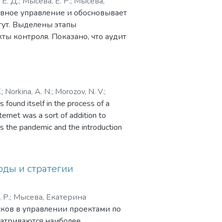
 Е. Д.
;
Мысева, Е. Р.
;
Мысева,
ивное управление и обосновывает
тут. Выделены этапы
ты контроля. Показано, что аудит
шений, а предложенные подходы
их политик компаний.
.
;
Norkina, A. N.
;
Morozov, N. V.
;
 found itself in the process of a
акова, Елизавета Геннадьевна
;
ternet was a sort of addition to
лаевна
;
Морозов, Николай
as the pandemic and the introduction
а
umanity to plunge into virtual reality
formation of digitalisation. Despite
idespread among advanced countries,
оды и стратегии
oming increasingly popular in the
lems that need to be solved for the
 Р.
;
Мысева, Екатерина
ount that despite the rapid
сков в управлении проектами по
ng with it the probability of new
матриваются наиболее