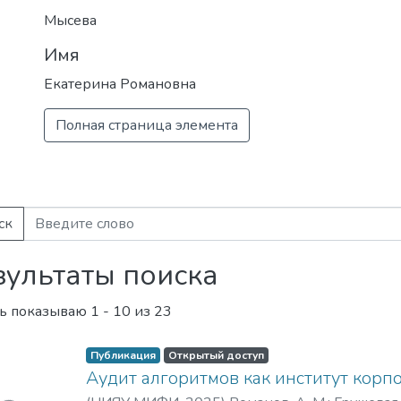
Междисциплинарность образования 
Мысева
ИФТЭБ НИЯУ МИФИ легко адаптирова
Имя
рынке труда и в бизнес-среде.
Екатерина Романовна
Полная страница элемента
ск
зультаты поиска
ь показываю
1 - 10 из 23
Публикация
Открытый доступ
Аудит алгоритмов как институт корп