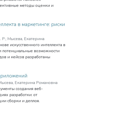
consider the issue of national security
фективные методы оценки и
ntation of information technology,
т стратегии минимизации рисков,
o take into account that there is a
спешности проектов по созданию
ormative-legal regulation of these
ллекта в маркетинге: риски
of information technology and
. Р.
;
Мысева, Екатерина
нове искусственного интеллекта в
 и потенциальные возможности
ндов и кейсов разработаны
AI-видео в маркетинговые
-приложений
Мысева, Екатерина Романовна
рументы создания веб-
иях разработки: от
ии сборки и деплоя.
нду, обсуждаются критерии