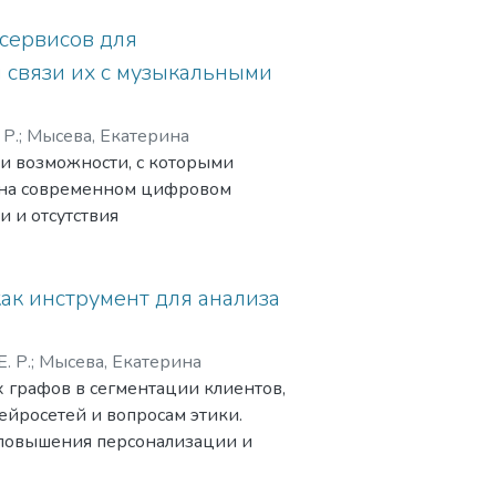
я сравнительный обзор
сервисов для
 связи их с музыкальными
 Р.
;
Мысева, Екатерина
 и возможности, с которыми
 на современном цифровом
и и отсутствия
их ограничений стриминговых
ак инструмент для анализа
. Р.
;
Мысева, Екатерина
 графов в сегментации клиентов,
ейросетей и вопросам этики.
повышения персонализации и