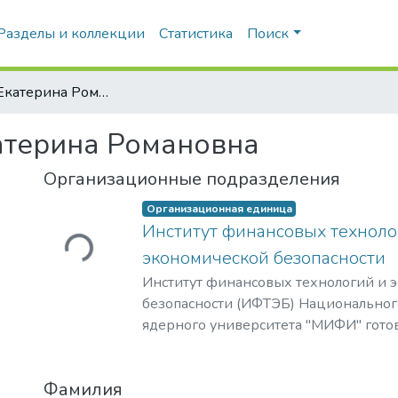
Разделы и коллекции
Статистика
Поиск
Мысева, Екатерина Романовна
атерина Романовна
Организационные подразделения
Организационная единица
Институт финансовых техноло
Загружается...
экономической безопасности
Институт финансовых технологий и 
безопасности (ИФТЭБ) Национальног
ядерного университета "МИФИ" гото
национальной системы по противоде
(отмыванию) доходов, полученных пр
Фамилия
финансированию терроризма (ПОД/Ф