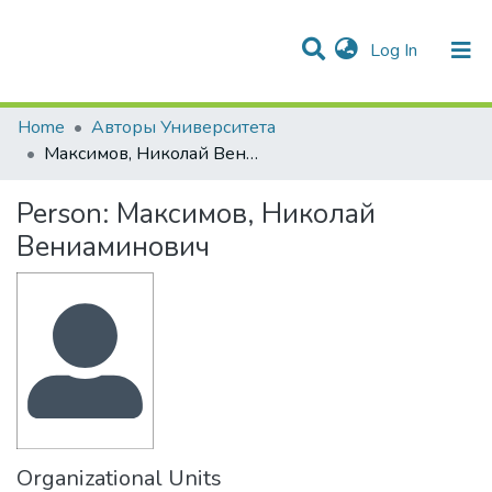
(current)
Log In
Communities & Collections
All of DSpace
Statistics
Home
Авторы Университета
Максимов, Николай Вениаминович
Person:
Максимов, Николай
Вениаминович
Organizational Units