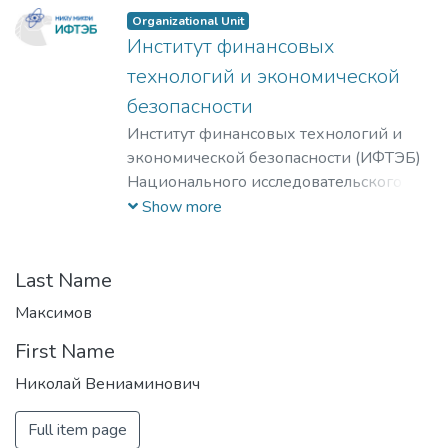
Organizational Unit
Институт финансовых
технологий и экономической
безопасности
Институт финансовых технологий и
экономической безопасности (ИФТЭБ)
Национального исследовательского
ядерного университета "МИФИ"
Show more
готовит кадры в интересах
национальной системы по
противодействию легализации
Last Name
(отмыванию) доходов, полученных
Максимов
преступным путем, и финансированию
First Name
терроризма (ПОД/ФТ).
Междисциплинарность образования
Николай Вениаминович
позволит выпускникам ИФТЭБ НИЯУ
МИФИ легко адаптироваться на
Full item page
современном рынке труда и в бизнес-