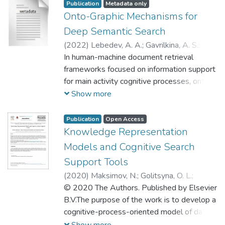
Publication
Metadata only
Onto-Graphic Mechanisms for
Deep Semantic Search
(
2022
)
Lebedev, A. A.
;
Gavrilkina, A. S.
;
Maksimov, N. V.
In human-machine document retrieval
;
Golitsyna, O. L.
;
Monankov,
K. V.
frameworks focused on information support
;
Лебедев, Александр Анатольевич
;
Гаврилкина, Анастасия Сергеевна
for main activity cognitive processes, onto-
;
Максимов, Николай Вениаминович
graph-based mechanisms for deep
;
Show more
Голицына, Ольга Леонидовна
semantic search are discussed. The
mechanisms of the application of examples
Publication
Open Access
corresponding to users' cognitive states are
Knowledge Representation
given on graphs constructed from full texts.
Models and Cognitive Search
The paper gives a comparative evaluation of
Support Tools
graph search mechanisms effectiveness in
(
2020
)
Maksimov, N.
;
Golitsyna, O. L.
;
retrieval tasks, as applied to text reading
Monankov, K.
© 2020 The Authors. Published by Elsevier
;
Gavrilkina, A.
;
Максимов,
processes.
Николай Вениаминович
B.V.The purpose of the work is to develop a
;
Голицына,
Ольга Леонидовна
cognitive-process-oriented model of data
;
Гаврилкина,
Анастасия Сергеевна
search, as well as tools of human interaction
Show more