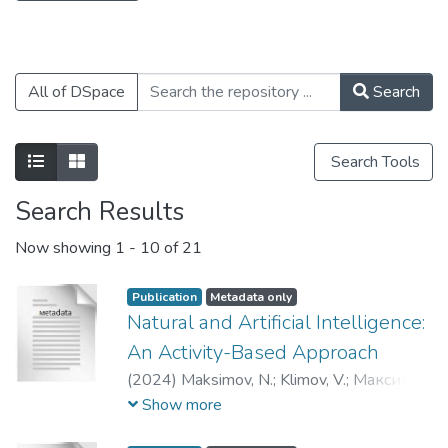
среде.
All of DSpace
Search
Search Tools
Search Results
Now showing
1 - 10 of 21
Publication
Metadata only
Natural and Artificial Intelligence:
An Activity-Based Approach
(
2024
)
Maksimov, N.
;
Klimov, V.
;
Максимов,
Николай Вениаминович
;
Климов,
Show more
Валентин Вячеславович