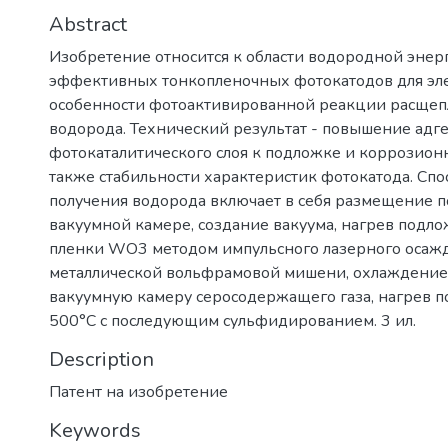
Abstract
Изобретение относится к области водородной энер
эффективных тонкопленочных фотокатодов для эле
особенности фотоактивированной реакции расщеп
водорода. Технический результат - повышение адг
фотокаталитического слоя к подложке и коррозионно
также стабильности характеристик фотокатода. Спо
получения водорода включает в себя размещение п
вакуумной камере, создание вакуума, нагрев подл
пленки WO3 методом импульсного лазерного осажд
металлической вольфрамовой мишени, охлаждение 
вакуумную камеру серосодержащего газа, нагрев п
500°C с последующим сульфидированием. 3 ил.
Description
Патент на изобретение
Keywords