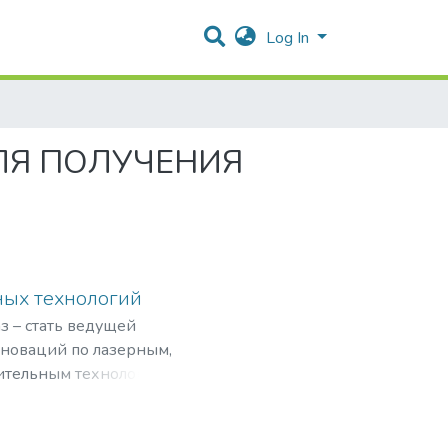
Log In
ЛЯ ПОЛУЧЕНИЯ
ных технологий
з – стать ведущей
нноваций по лазерным,
ительным технологиям,
рограммами,
мировом рынке