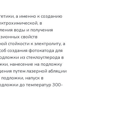
гетики, а именно к созданию
ктрохимической, в
ления воды и получения
езионных свойств
й стойкости к электролиту, а
соб создания фотокатода для
одложки из стеклоуглерода в
ожки, нанесение на подложку
ения путем лазерной абляции
подложки, напуск в
одложки до температур 300-