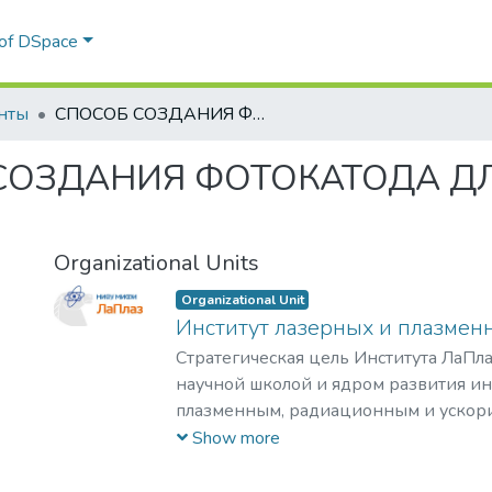
 of DSpace
нты
СПОСОБ СОЗДАНИЯ ФОТОКАТОДА ДЛЯ ПОЛУЧЕНИЯ ВОДОРОДА
СОЗДАНИЯ ФОТОКАТОДА Д
Organizational Units
Organizational Unit
Институт лазерных и плазмен
Стратегическая цель Института ЛаПла
научной школой и ядром развития и
плазменным, радиационным и ускор
с уникальными образовательными п
Show more
востребованными на российском и 
образовательных услуг.