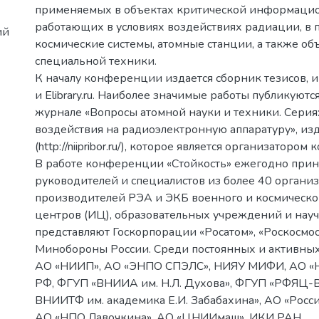
применяемых в объектах критической информаци
работающих в условиях воздействиях радиации, в 
ий
космические системы, атомные станции, а также о
специальной техники.
К началу конференции издается сборник тезисов,
и Elibrary.ru. Наиболее значимые работы публикую
журнале «Вопросы атомной науки и техники. Сери
воздействия на радиоэлектронную аппаратуру», и
(http://niipribor.ru/), которое является организаторо
В работе конференции «Стойкость» ежегодно прин
руководителей и специалистов из более 40 органи
производителей РЭА и ЭКБ военного и космическо
центров (ИЦ), образовательных учреждений и науч
представляют Госкорпорации «Росатом», «Роскосмо
Минобороны России. Среди постоянных и активных 
АО «НИИП», АО «ЭНПО СПЭЛС», НИЯУ МИФИ, АО «
РФ, ФГУП «ВНИИА им. Н.Л. Духова», ФГУП «РФЯЦ
ВНИИТФ им. академика Е.И. Забабахина», АО «Росс
АО «НПО Лавочкина», АО «ЦНИИмаш», ИКИ РАН.