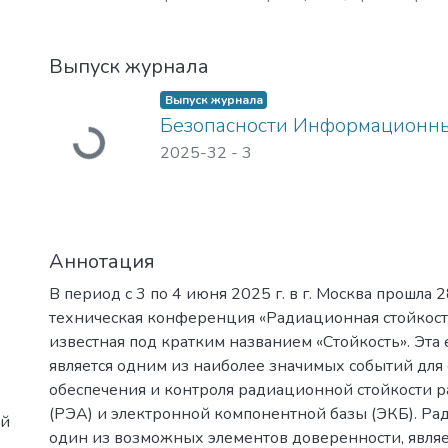
технологий создания компонентной 
гражданского и специального назнач
Выпуск журнала
построения современных приборов на
​Наша основная цель – это создание и
Выпуск журнала
образовательного центра мирового у
Безопасности Информационны
наноструктурных материалов и устро
Загружается...
2025-32
-
3
спинтроники, фотоники, а также со
инновационной среды в области СВЧ
радиационно-стойкой компонентной 
излучения, ионно-кластерных техноло
Аннотация
В период с 3 по 4 июня 2025 г. в г. Москва прошла 
техническая конференция «Радиационная стойкость
известная под кратким названием «Стойкость». Эт
является одним из наиболее значимых событий для 
обеспечения и контроля радиационной стойкости 
(РЭА) и электронной компонентной базы (ЭКБ). Рад
ий
один из возможных элементов доверенности, являе