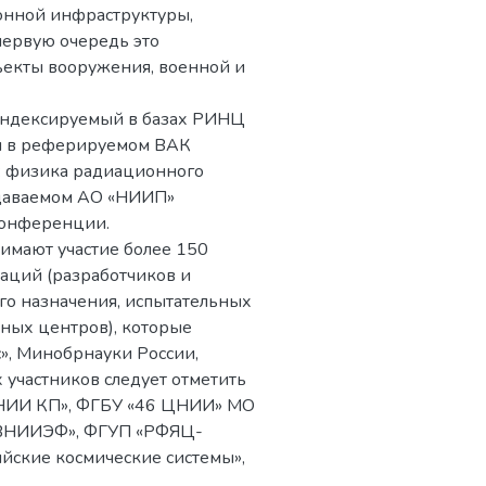
онной инфраструктуры,
первую очередь это
бъекты вооружения, военной и
 индексируемый в базах РИНЦ
тся в реферируемом ВАК
я: физика радиационного
здаваемом АО «НИИП»
м конференции.
имают участие более 150
заций (разработчиков и
го назначения, испытательных
ных центров), которые
с», Минобрнауки России,
участников следует отметить
НИИ КП», ФГБУ «46 ЦНИИ» МО
-ВНИИЭФ», ФГУП «РФЯЦ-
ийские космические системы»,