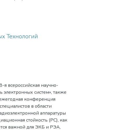
базы электроники
ения, а также
 её основе.
 развитие научно-
ровня в области
х Технологий
йств электроники,
здание эффективной
-электронной и
базы, источников ТГц
гий материалов.​
28-я всероссийская научно-
 электронных систем», также
а ежегодная конференция
специалистов в области
радиоэлектронной аппаратуры
иационная стойкость (РС), как
тся важной для ЭКБ и РЭА,