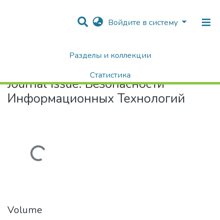
Войдите в систему
Разделы и коллекции
Home
Безопасности Информационных Технологий
Статистика
Journal Issue:
Безопасности
Поиск
Информационных Технологий
Загружается...
Volume