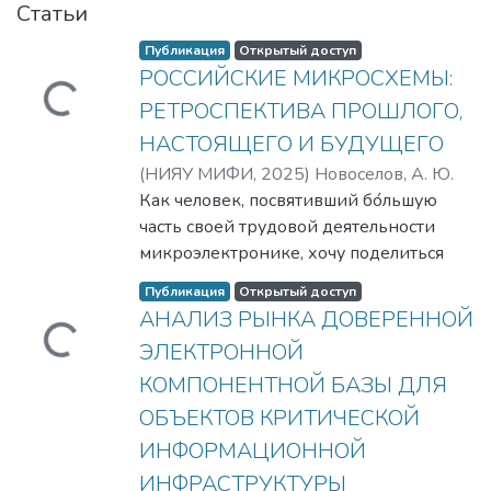
Статьи
Публикация
Открытый доступ
РОССИЙСКИЕ МИКРОСХЕМЫ:
Загружается...
РЕТРОСПЕКТИВА ПРОШЛОГО,
НАСТОЯЩЕГО И БУДУЩЕГО
(
НИЯУ МИФИ,
2025
)
Новоселов, А. Ю.
Как человек, посвятивший бо́льшую
часть своей трудовой деятельности
микроэлектронике, хочу поделиться
своим видением ситуации в отрасли и
Публикация
Открытый доступ
обсудить вызовы, которые могут
АНАЛИЗ РЫНКА ДОВЕРЕННОЙ
привести к катастрофическим
Загружается...
ЭЛЕКТРОННОЙ
последствиям – полному сворачиванию
КОМПОНЕНТНОЙ БАЗЫ ДЛЯ
разработки и производства российской
ЭКБ.
ОБЪЕКТОВ КРИТИЧЕСКОЙ
Все, кто сегодня работает в российской
ИНФОРМАЦИОННОЙ
микроэлектронике, невольно задаются
ИНФРАСТРУКТУРЫ
вопросом: в каком состоянии находится