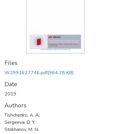
Files
W2991627746.pdf
(964.28 KB)
Date
2019
Authors
Tishchenko, A. A.
Sergeeva, D. Y.
Strikhanov, M. N.