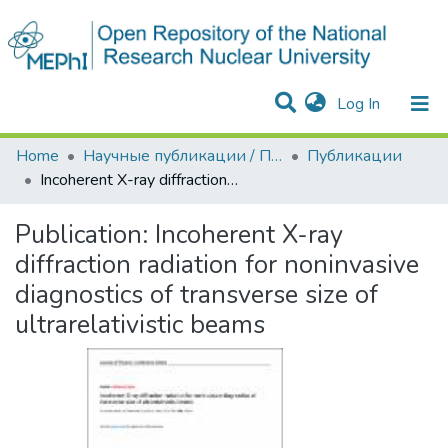
(current)
Log In
Communities & Collections
All of DSpace
Statistics
Home
Научные публикации / Препринты
Публикации
Incoherent X-ray diffraction radiation for noninvasive diagnostics of transverse size of ultrarelativistic beams
Publication:
Incoherent X-ray
diffraction radiation for noninvasive
diagnostics of transverse size of
ultrarelativistic beams