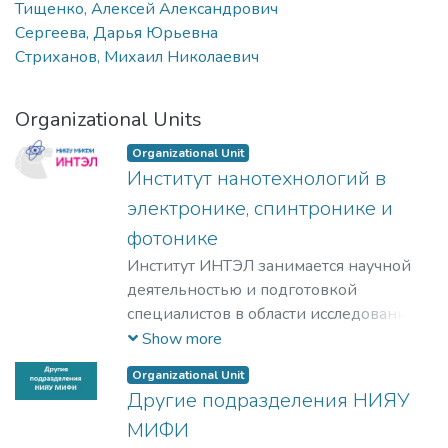
Тищенко, Алексей Александрович
Сергеева, Дарья Юрьевна
Стриханов, Михаил Николаевич
Organizational Units
Organizational Unit
Институт нанотехнологий в
электронике, спинтронике и
фотонике
Институт ИНТЭЛ занимается научной
деятельностью и подготовкой
специалистов в области исследования
физических принципов,
Show more
проектирования и разработки
Organizational Unit
технологий создания компонентной
Другие подразделения НИЯУ
базы электроники гражданского и
МИФИ
специального назначения, а также