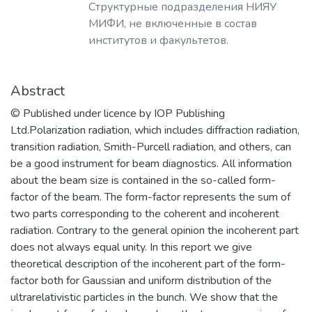
построения современных приборов на
Структурные подразделения НИЯУ
её основе.
МИФИ, не включенные в состав
​Наша основная цель – это создание и
институтов и факультетов.
развитие научно-образовательного
центра мирового уровня в области
Abstract
наноструктурных материалов и
устройств электроники, спинтроники,
© Published under licence by IOP Publishing
фотоники, а также создание
Ltd.Polarization radiation, which includes diffraction radiation,
эффективной инновационной среды в
transition radiation, Smith-Purcell radiation, and others, can
области СВЧ-электронной и
be a good instrument for beam diagnostics. All information
радиационно-стойкой компонентной
about the beam size is contained in the so-called form-
базы, источников ТГц излучения,
factor of the beam. The form-factor represents the sum of
ионно-кластерных технологий
two parts corresponding to the coherent and incoherent
материалов.​
radiation. Contrary to the general opinion the incoherent part
does not always equal unity. In this report we give
theoretical description of the incoherent part of the form-
factor both for Gaussian and uniform distribution of the
ultrarelativistic particles in the bunch. We show that the