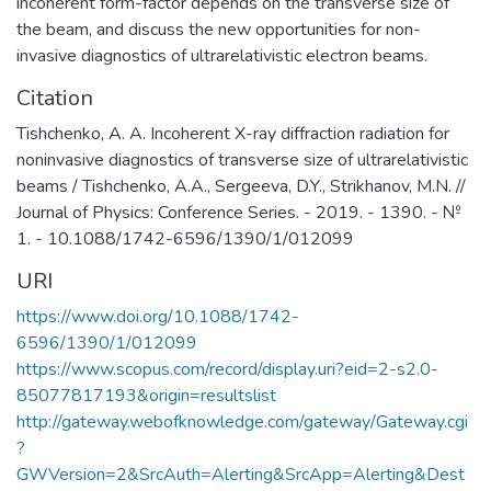
incoherent form-factor depends on the transverse size of
the beam, and discuss the new opportunities for non-
invasive diagnostics of ultrarelativistic electron beams.
Citation
Tishchenko, A. A. Incoherent X-ray diffraction radiation for
noninvasive diagnostics of transverse size of ultrarelativistic
beams / Tishchenko, A.A., Sergeeva, D.Y., Strikhanov, M.N. //
Journal of Physics: Conference Series. - 2019. - 1390. - №
1. - 10.1088/1742-6596/1390/1/012099
URI
https://www.doi.org/10.1088/1742-
6596/1390/1/012099
https://www.scopus.com/record/display.uri?eid=2-s2.0-
85077817193&origin=resultslist
http://gateway.webofknowledge.com/gateway/Gateway.cgi
?
GWVersion=2&SrcAuth=Alerting&SrcApp=Alerting&Dest