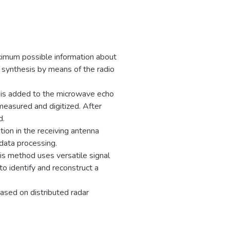
базы электроники
ения, а также
 её основе.
 развитие научно-
ровня в области
ximum possible information about
йств электроники,
 synthesis by means of the radio
здание эффективной
-электронной и
 is added to the microwave echo
базы, источников ТГц
 measured and digitized. After
гий материалов.​
d.
ion in the receiving antenna
 data processing.
is method uses versatile signal
o identify and reconstruct a
ased on distributed radar