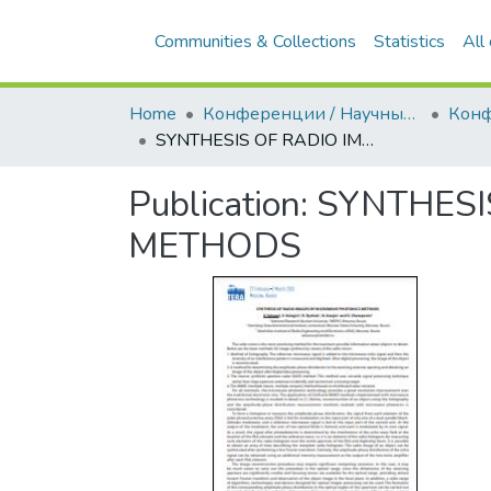
Communities & Collections
Statistics
All
Home
Конференции / Научные семинары
SYNTHESIS OF RADIO IMAGES BY MICROWAVE PHOTONICS METHODS
Publication:
SYNTHESI
METHODS