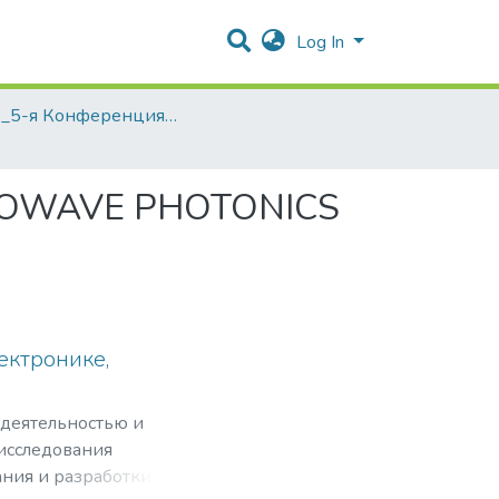
Log In
2023_5-я Конференция с международным участием «Терагерцевое и микроволновое излучение: генерация, детектирование и приложения» (ТЕРА-2023)
CROWAVE PHOTONICS
ектронике,
 деятельностью и
 исследования
ния и разработки