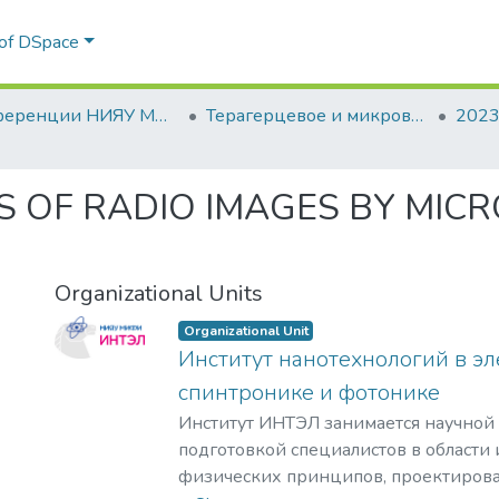
 of DSpace
Конференции НИЯУ МИФИ
Терагерцевое и микроволновое излучение: генерация, детектирование и приложения (ТЕРА)
S OF RADIO IMAGES BY MI
Organizational Units
Organizational Unit
Институт нанотехнологий в эл
спинтронике и фотонике
Институт ИНТЭЛ занимается научной
подготовкой специалистов в области
физических принципов, проектирова