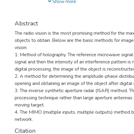
технологий создания компонентной 
Show more
гражданского и специального назнач
построения современных приборов на
​Наша основная цель – это создание и
Abstract
образовательного центра мирового у
The radio vision is the most promising method for the ma
наноструктурных материалов и устро
objects to obtain. Below are the basic methods for image
спинтроники, фотоники, а также со
vision:
инновационной среды в области СВЧ
1. Method of holography. The reference microwave signal
радиационно-стойкой компонентной 
signal and then the intensity of an interference pattern is
излучения, ионно-кластерных техноло
digital processing, the image of the object is reconstructe
2. A method for determining the amplitude-phase distribut
opening and obtaining an image of the object after digital
3. The inverse synthetic aperture radar (ISAR) method. Th
processing technique rather than large aperture antennas t
moving target.
4. The MIMO (multiple inputs, multiple outputs) method b
network.
Citation