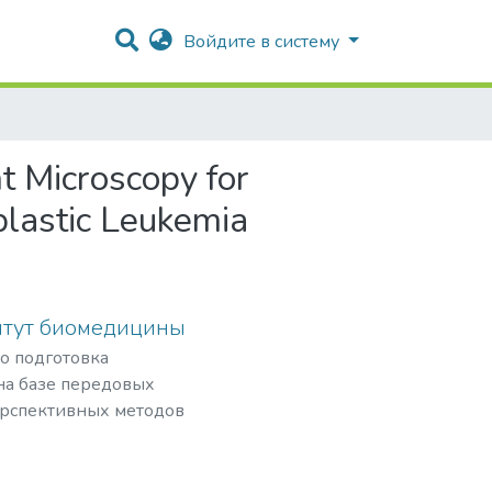
Войдите в систему
t Microscopy for
blastic Leukemia
итут биомедицины
то подготовка
а базе передовых
ерспективных методов
физической
озиций в
а и внедрение их в