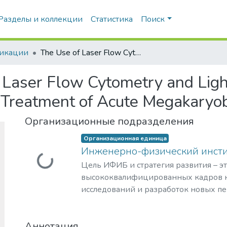
Разделы и коллекции
Статистика
Поиск
икации
The Use of Laser Flow Cytometry and Light Microscopy for Assessing the Effect of Treatment of Acute Megakaryoblastic Leukemia
 Laser Flow Cytometry and Ligh
f Treatment of Acute Megakaryo
Организационные подразделения
Организационная единица
Инженерно-физический инст
Загружается...
Цель ИФИБ и стратегия развития – э
высококвалифицированных кадров н
исследований и разработок новых п
и материалов в области инженерно-
биомедицины. Занятие лидерских п
Аннотация
биомедицинских технологиях XXI век