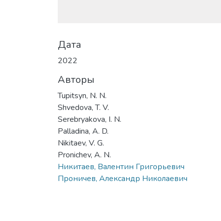
Дата
2022
Авторы
Tupitsyn, N. N.
Shvedova, T. V.
Serebryakova, I. N.
Palladina, A. D.
Nikitaev, V. G.
Pronichev, A. N.
Никитаев, Валентин Григорьевич
Проничев, Александр Николаевич