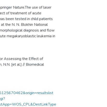
ает решению
pringer Nature.The use of laser
рового уровня –
ect of treatment of acute
 уровне социально-
as been tested in child patients
at the N. N. Blokhin National
 morphological diagnosis and flow
cute megakaryoblastic leukemia in
r Assessing the Effect of
N.N. [et al.] // Biomedical
85125670462&origin=resultslist
gi?
DestApp=WOS_CPL&DestLinkType