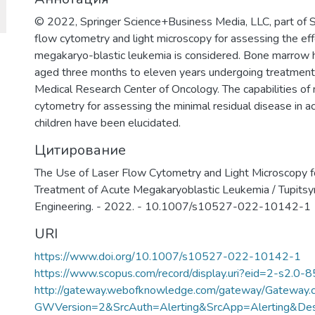
образовательный процесс, что отвеч
© 2022, Springer Science+Business Media, LLC, part of S
практикоориентированной задачи ми
flow cytometry and light microscopy for assessing the eff
диагностике и терапии на клеточном
megakaryo-blastic leukemia is considered. Bone marrow h
значимых заболеваний человека.
aged three months to eleven years undergoing treatment 
Medical Research Center of Oncology. The capabilities of
cytometry for assessing the minimal residual disease in a
children have been elucidated.
Цитирование
The Use of Laser Flow Cytometry and Light Microscopy fo
Treatment of Acute Megakaryoblastic Leukemia / Tupitsyn, 
Engineering. - 2022. - 10.1007/s10527-022-10142-1
URI
https://www.doi.org/10.1007/s10527-022-10142-1
https://www.scopus.com/record/display.uri?eid=2-s2.0-
http://gateway.webofknowledge.com/gateway/Gateway.c
GWVersion=2&SrcAuth=Alerting&SrcApp=Alerting&