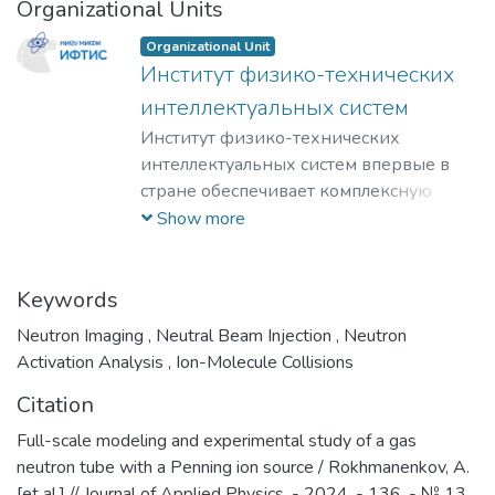
Organizational Units
Organizational Unit
Институт физико-техничеcких
интеллектуальных систем
Институт физико-технических
интеллектуальных систем впервые в
стране обеспечивает комплексную
подготовку специалистов по созданию
Show more
киберфизических устройств и систем
самого различного назначения –
основного вида технических устройств
Keywords
середины 21 века. ИФТИС реализует
Neutron Imaging
,
Neutral Beam Injection
,
Neutron
«дуальную» модель образования, в
Activation Analysis
,
Ion-Molecule Collisions
рамках которой направляет студентов
Citation
на стажировку и выпускников для
трудоустройства на передовые
Full-scale modeling and experimental study of a gas
предприятия, занятые созданием
neutron tube with a Penning ion source / Rokhmanenkov, A.
инновационных киберфизических
[et al.] // Journal of Applied Physics. - 2024. - 136. - № 13.