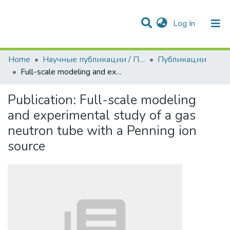
(current)
Log In
Communities & Collections
All of DSpace
Statistics
Home
Научные публикации / Препринты
Публикации
Full-scale modeling and experimental study of a gas neutron tube with a Penning ion source
Publication:
Full-scale modeling
and experimental study of a gas
neutron tube with a Penning ion
source