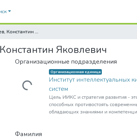
иск
Кудрявцев, Константин Яковлевич
 Константин Яковлевич
Организационные подразделения
Загружается...
Организационная единица
Институт интеллектуальных к
систем
Цель ИИКС и стратегия развития - эт
способных противостоять современн
обладающих знаниями и компетенци
кибернетики, информационной и фи
для решения задач разработки базов
Фамилия
обеспечения, повышения защищенно