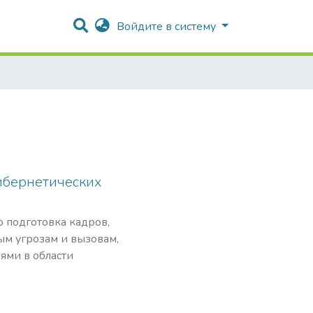
Войдите в систему
ибернетических
о подготовка кадров,
ым угрозам и вызовам,
ями в области
нансовой безопасности
ого программного
сти критически