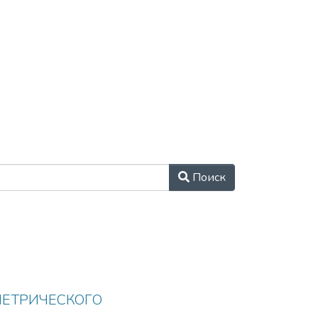
ротиводействия
пным путем, и
Поиск
ЕТРИЧЕСКОГО