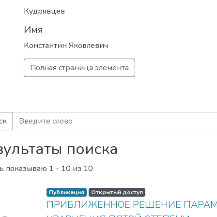
важных информационных систем и п
Кудрявцев
отмыванию денег, полученных престу
Имя
финансированию терроризма.
Константин Яковлевич
Полная страница элемента
ск
зультаты поиска
ь показываю
1 - 10 из 10
Загружается...
Публикация
Открытый доступ
ПРИБЛИЖЕННОЕ РЕШЕНИЕ ПАРАМ