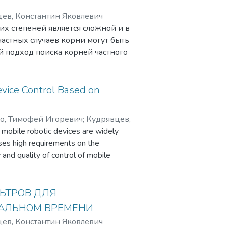
ев, Константин Яковлевич
х степеней является сложной и в
астных случаев корни могут быть
й подход поиска корней частного
тр в качестве свободного члена.
нома пятой степени путем
изведения полиномов третьей и
evice Control Based on
м системы уравнений для
ей и второй степени, приводит к
о, Тимофей Игоревич
;
Кудрявцев,
шения которых является очень
, mobile robotic devices are widely
оторого состоит в том, что
oses high requirements on the
ированных значений параметра.
ty and quality of control of mobile
нию параметра, проводится
i-channel control systems. Signals
ома. Это становится возможным в
to various interference, which can lead
членом полинома и его
inimizing the risk of making an
ЬТРОВ ДЛЯ
нома вдоль вертикальной оси.
 a theoretical justification for the
ЕАЛЬНОМ ВРЕМЕНИ
енные значения корней без
ti-channel control system of a mobile
одов.
ев, Константин Яковлевич