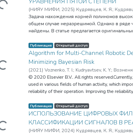
УРАВНЕНИЯ ПЯТОЙ СТЕПЕНИ
(
НИЯУ МИФИ,
2025
)
Кудрявцев, К. Я.
;
Кудрявц
Задача нахождения корней полиномов высоки
общем случае неразрешимой. Однако в ряде ч
найдены. В статье предлагается оригинальны
полинома пятой степени, содержащего параме
Загружается...
Попытка найти корни параметрического поли
Публикация
Открытый доступ
представления данного полинома в виде про
Algorithm for Multi-Channel Robotic D
второй степени, с последующим составление
Minimizing Bayesian Risk
нахождения коэффициентов полиномов треть
(
2021
)
Voznenko, T. I.
;
Kudryavtsev, K. Y.
;
Возненк
очень громоздким уравнениям, сложность ре
Константин Яковлевич
© 2020 Elsevier B.V.. All rights reserved.Currently
высокой. Поэтому предлагается подход, идея к
used in various fields of human activity, which imp
сначала выполняется поиск корней для фикс
reliability of their operation. Improving the reliabili
Далее, задавая небольшое приращение значе
robotic devices is possible through the use of mult
Загружается...
анализ на изменение значений корней полин
coming from different control channels are subject 
Публикация
Открытый доступ
силу того, что параметр является свободным 
to wrong decisions. In this regard, the problem of m
ИСПОЛЬЗОВАНИЕ ЦИФРОВЫХ ФИЛ
приращение приводит к сдвигу графика поли
incorrect control decision is urgent. This paper gives
КЛАССИФИКАЦИИ СИГНАЛОВ В Р
Данный подход позволяет находить приближ
algorithm for choosing a control command for a mul
использования итерационных численных мет
(
НИЯУ МИФИ,
2024
)
Кудрявцев, К. Я.
;
Кудрявц