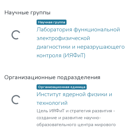
Научные группы
Научная группа
Лаборатория функциональной
ружается...
электрофизической
диагностики и неразрушающего
контроля (ИЯФиТ)
Организационные подразделения
Организационная единица
Институт ядерной физики и
ружается...
технологий
Цель ИЯФиТ и стратегия развития -
создание и развитие научно-
образовательного центра мирового