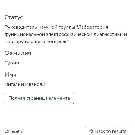
уровня в области ядерной физики и
технологий, радиационного
Статус
материаловедения, физики
элементарных частиц, астрофизики и
Руководитель научной группы "Лаборатория
космофизики.
функциональной электрофизической диагностики и
неразрушающего контроля"
Фамилия
Сурин
Имя
Виталий Иванович
Полная страница элемента
Back to results
19 results