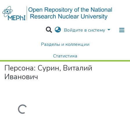
Войдите в систему
Разделы и коллекции
Home
Авторы Университета
Сурин, Виталий Иванович
Статистика
Персона:
Сурин, Виталий
Поиск
Иванович
Загружается...