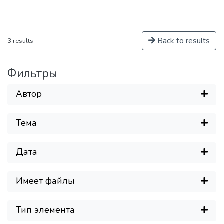
наноструктурных материалов и
устройств электроники, спинтроники,
фотоники, а также создание
Back to results
3 results
эффективной инновационной среды в
области СВЧ-электронной и
радиационно-стойкой компонентной
Фильтры
базы, источников ТГц излучения,
ионно-кластерных технологий
Автор
материалов.​
Тема
Загр
Дата
Имеет файлы
Тип элемента