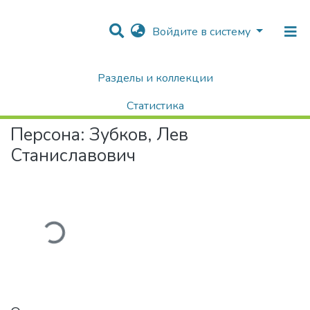
Войдите в систему
Разделы и коллекции
Home
Авторы Университета
Зубков, Лев Станиславович
Статистика
Персона:
Зубков, Лев
Поиск
Станиславович
агружается...