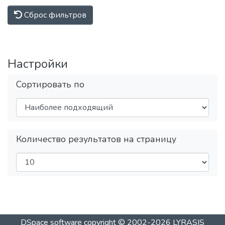
Сброс фильтров
Загр
Настройки
Сортировать по
Загр
Количество результатов на страницу
DSpace software
copyright © 2002-2026
LYRASIS