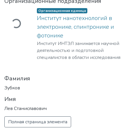
Организационные подразделения
Организационная единица
ужается...
Институт нанотехнологий в
электронике, спинтронике и
фотонике
Институт ИНТЭЛ занимается научной
деятельностью и подготовкой
специалистов в области исследования
физических принципов,
проектирования и разработки
Фамилия
технологий создания компонентной
базы электроники гражданского и
Зубков
специального назначения, а также
Имя
построения современных приборов на
её основе.
Лев Станиславович
​Наша основная цель – это создание и
развитие научно-образовательного
Полная страница элемента
центра мирового уровня в области