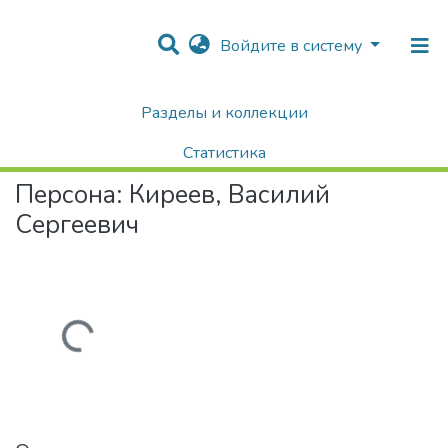
Войдите в систему
Разделы и коллекции
Home
Авторы Университета
Киреев, Василий Сергеевич
Статистика
Персона:
Киреев, Василий
Поиск
Сергеевич
Загружается...