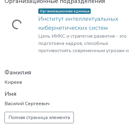
Организационные подразделения
Организационная единица
Институт интеллектуальных
гружается...
кибернетических систем
Цель ИИКС и стратегия развития - это
подготовка кадров, способных
противостоять современным угрозам и
вызовам, обладающих знаниями и
компетенциями в области
Фамилия
кибернетики, информационной и
финансовой безопасности для решения
Киреев
задач разработки базового
Имя
программного обеспечения, повышения
защищенности критически важных
Василий Сергеевич
информационных систем и
противодействия отмыванию денег,
Полная страница элемента
полученных преступным путем, и
финансированию терроризма.