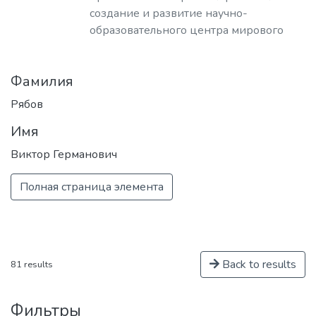
создание и развитие научно-
образовательного центра мирового
уровня в области ядерной физики и
технологий, радиационного
Фамилия
материаловедения, физики
элементарных частиц, астрофизики и
Рябов
космофизики.
Имя
Виктор Германович
Полная страница элемента
Back to results
81 results
Фильтры