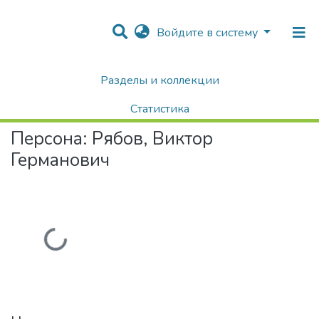
Войдите в систему
Разделы и коллекции
Home
Авторы Университета
Рябов, Виктор Германович
Статистика
Персона:
Рябов, Виктор
Поиск
Германович
Загружается...