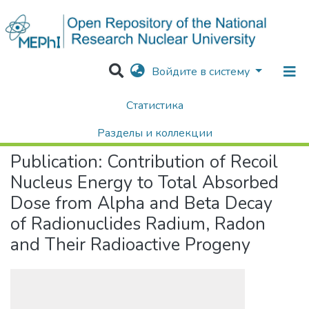
Войдите в систему
Статистика
Home
Научные публикации / Препринты
Публикации
Contribution of Recoil Nucleus Energy to Total Absorbed Dose from Alpha and Beta Decay of Radionuclides Radium, Radon and Their Radioactive Progeny
Разделы и коллекции
Publication:
Contribution of Recoil
Поиск
Nucleus Energy to Total Absorbed
Dose from Alpha and Beta Decay
of Radionuclides Radium, Radon
and Their Radioactive Progeny