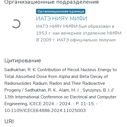
Организационные подразделения
Загружается...
Организационная единица
ИАТЭ НИЯУ МИФИ
ИАТЭ НИЯУ МИФИ был образован в
1953 г. как вечернее отделение МИФИ.
В 2009 г. ИАТЭ официально получил
статус обособленного структурного
подразделения НИЯУ «МИФИ», что дало
Цитирование
новый мощный импульс для развития
образовательной и научной
Sadhukhan, R. K. Contribution of Recoil Nucleus Energy to
деятельности на основе
Total Absorbed Dose from Alpha and Beta Decay of
инновационной составляющей. В
Radionuclides Radium, Radon and Their Radioactive
соответствии с лицензией
Progeny / Sadhukhan, R. K., Alam, M. J. , Synzynys, B .I. //
Минобрнауки России ИАТЭ ведет
13th International Conference on Electrical and Computer
образовательную деятельность в
Engineering, ICECE 2024. - 2024. - P. 11-15. -
рамках очной, очно-заочной и заочной
10.1109/ICECE64886.2024.11025003
форм обучения. В настоящее время в
URI
ИАТЭ НИЯУ МИФИ осуществляется