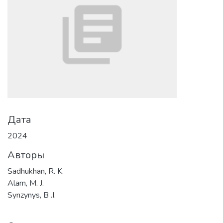
Дата
2024
Авторы
Sadhukhan, R. K.
Alam, M. J.
Synzynys, B .I.