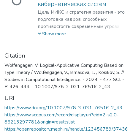
кибернетических систем
Цель ИИКС и стратегия развития - это
подготовка кадров, способных
противостоять современным угрозам и
вызовам, обладающих знаниями и
Show more
компетенциями в области
кибернетики, информационной и
финансовой безопасности для решения
Citation
задач разработки базового
Wolfengagen, V. Logical-Applicative Computing Based on
программного обеспечения, повышения
Type Theory / Wolfengagen, V., Ismailova, L. , Kosikov, S. //
защищенности критически важных
Studies in Computational Intelligence. - 2024. - 477 SCI. -
информационных систем и
P. 426-434. - 10.1007/978-3-031-76516-2_43
противодействия отмыванию денег,
URI
полученных преступным путем, и
финансированию терроризма.
https://www.doi.org/10.1007/978-3-031-76516-2_43
https://www.scopus.com/record/display.uri?eid=2-s2.0-
85213297781&origin=resultslist
https://openrepository.mephi.ru/handle/123456789/37436