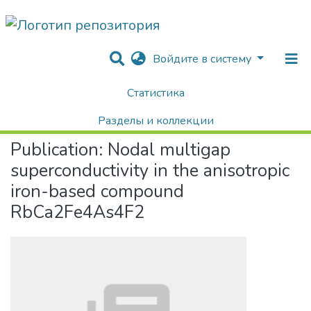
Войдите в систему
Статистика
Home
Научные публикации / Препринты
Публикации
Nodal multigap superconductivity in the anisotropic iron-based compound RbCa2Fe4As4F2
Разделы и коллекции
Publication:
Nodal multigap
Поиск
superconductivity in the anisotropic
iron-based compound
RbCa2Fe4As4F2