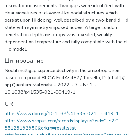
социально-значимых заболеваний
resonator measurements. Two gaps were identified, with
человека.
clear signatures of d-wave-like nodal structures which
persist upon Ni doping, well described by a two-band d − d
state with symmetry-imposed nodes. A large London
penetration depth anisotropy was revealed, weakly
dependent on temperature and fully compatible with the d
− d model.
Цитирование
Nodal multigap superconductivity in the anisotropic iron-
based compound RbCa2Fe4As4F2 / Torsello, D. [et al.] //
npj Quantum Materials. - 2022. - 7. - № 1. -
10.1038/s41535-021-00419-1
URI
https://www.doi.org/10.1038/s41535-021-00419-1
https://www.scopus.com/record/display.uri?eid=2-s2.0-
85123192950&origin=resultslist