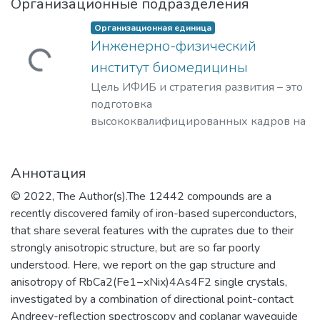
Организационные подразделения
Организационная единица
Инженерно-физический
Загружается...
институт биомедицины
Цель ИФИБ и стратегия развития – это
подготовка
высококвалифицированных кадров на
базе передовых исследований и
разработок новых перспективных
Аннотация
методов и материалов в области
инженерно-физической
© 2022, The Author(s).The 12442 compounds are a
биомедицины. Занятие лидерских
recently discovered family of iron-based superconductors,
позиций в биомедицинских
that share several features with the cuprates due to their
технологиях XXI века и внедрение их в
strongly anisotropic structure, but are so far poorly
образовательный процесс, что отвечает
understood. Here, we report on the gap structure and
решению практикоориентированной
anisotropy of RbCa2(Fe1−xNix)4As4F2 single crystals,
задачи мирового уровня – диагностике
investigated by a combination of directional point-contact
и терапии на клеточном уровне
Andreev-reflection spectroscopy and coplanar waveguide