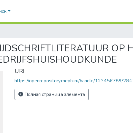
иск
IJDSCHRIFTLITERATUUR OP 
EDRIJFSHUISHOUDKUNDE
URI
https://openrepository.mephi.ru/handle/123456789/284
Полная страница элемента