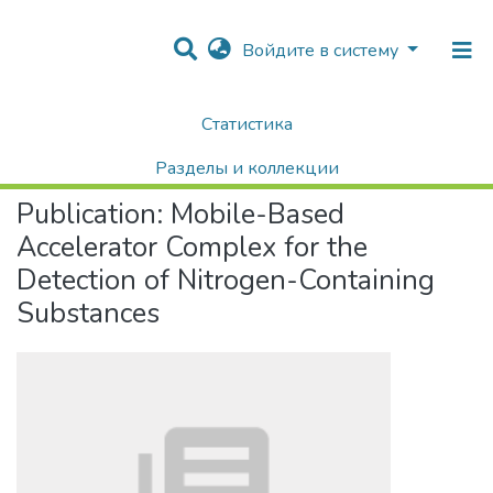
Войдите в систему
Статистика
Home
Научные публикации / Препринты
Публикации
Mobile-Based Accelerator Complex for the Detection of Nitrogen-Containing Substances
Разделы и коллекции
Publication:
Mobile-Based
Поиск
Accelerator Complex for the
Detection of Nitrogen-Containing
Substances