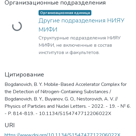
Организационные подразделения
Загружается...
Организационная единица
Другие подразделения НИЯУ
МИФИ
Структурные подразделения НИЯУ
МИФИ, не включенные в состав
институтов и факультетов.
Цитирование
Bogdanovich, B. Y. Mobile-Based Accelerator Complex for
the Detection of Nitrogen-Containing Substances /
Bogdanovich, B. Y., Buyanov, G. O., Nestorovich, A. V. //
Physics of Particles and Nuclei Letters. - 2022. - 19. - № 6.
- P. 814-819. - 10.1134/S154747712206022X
URI
https://www.doi.org/10.1134/S154747712206022X