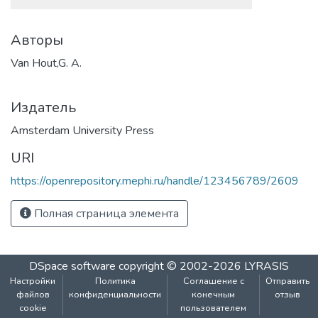
Авторы
Van Hout,G. A.
Издатель
Amsterdam University Press
URI
https://openrepository.mephi.ru/handle/123456789/2609
Полная страница элемента
DSpace software
copyright © 2002-2026
LYRASIS
Настройки
Политика
Соглашение с
Отправить
файлов
конфиденциальности
конечным
отзыв
cookie
пользователем