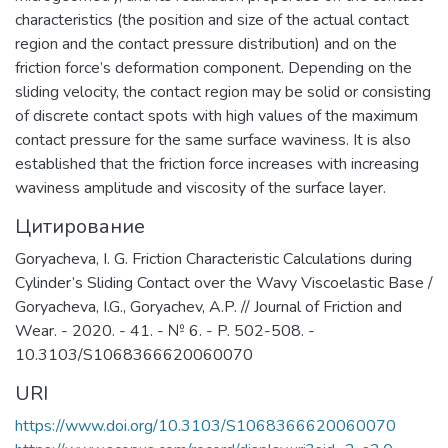
области знаний, формирование
characteristics (the position and size of the actual contact
способностей и навыков
region and the contact pressure distribution) and on the
профессионального самоопределения
friction force’s deformation component. Depending on the
и профессионального саморазвития.
sliding velocity, the contact region may be solid or consisting
Основными целями и задачами
of discrete contact spots with high values of the maximum
Института являются:
contact pressure for the same surface waviness. It is also
обеспечение высококачественной
established that the friction force increases with increasing
(фундаментальной) базовой
waviness amplitude and viscosity of the surface layer.
подготовки студентов бакалавриата и
Цитирование
специалитета; поддержка и развитие у
студентов стремления к осознанному
Goryacheva, I. G. Friction Characteristic Calculations during
продолжению обучения в институтах
Cylinder’s Sliding Contact over the Wavy Viscoelastic Base /
(САЕ и др.) и на факультетах
Goryacheva, I.G., Goryachev, A.P. // Journal of Friction and
Университета; обеспечение
Wear. - 2020. - 41. - № 6. - P. 502-508. -
преемственности образовательных
10.3103/S1068366620060070
программ общего среднего и высшего
URI
образования; обеспечение высокого
качества довузовской подготовки
https://www.doi.org/10.3103/S1068366620060070
учащихся Предуниверситария и школ-