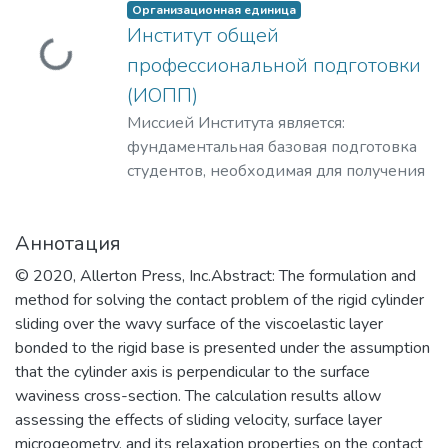
Организационная единица
Институт общей
Загружается...
профессиональной подготовки
(ИОПП)
Миссией Института является:
фундаментальная базовая подготовка
студентов, необходимая для получения
качественного образования на уровне
требований международных
Аннотация
стандартов;
удовлетворение потребностей
© 2020, Allerton Press, Inc.Abstract: The formulation and
обучающихся в интеллектуальном,
method for solving the contact problem of the rigid cylinder
культурном, нравственном развитии и
sliding over the wavy surface of the viscoelastic layer
приобретении ими профессиональных
bonded to the rigid base is presented under the assumption
знаний; формирование у студентов
that the cylinder axis is perpendicular to the surface
мотивации и умения учиться;
waviness cross-section. The calculation results allow
профессиональная ориентация
assessing the effects of sliding velocity, surface layer
школьников и студентов в избранной
microgeometry, and its relaxation properties on the contact