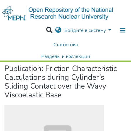
Войдите в систему
Статистика
Home
Научные публикации / Препринты
Публикации
Friction Characteristic Calculations during Cylinder’s Sliding Contact over the Wavy Viscoelastic Base
Разделы и коллекции
Publication:
Friction Characteristic
Поиск
Calculations during Cylinder’s
Sliding Contact over the Wavy
Viscoelastic Base