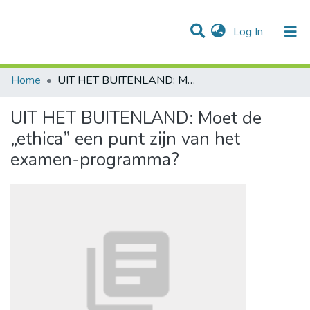
(current)
Log In
Communities & Collections
All of DSpace
Statistics
Home
UIT HET BUITENLAND: Moet de „ethica” een punt zijn van het examen-programma?
UIT HET BUITENLAND: Moet de
„ethica” een punt zijn van het
examen-programma?