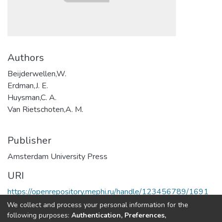
Authors
Beijderwellen,W.
Erdman,J. E.
Huysman,C. A.
Van Rietschoten,A. M.
Publisher
Amsterdam University Press
URI
https://openrepository.mephi.ru/handle/123456789/1691
We collect and process your personal information for the
Full item page
following purposes:
Authentication, Preferences,