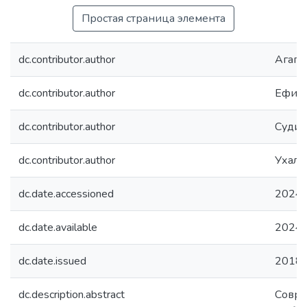
Простая страница элемента
dc.contributor.author
Агапов
dc.contributor.author
Ефиме
dc.contributor.author
Судило
dc.contributor.author
Ухалин
dc.date.accessioned
2024-
dc.date.available
2024-
dc.date.issued
2018
dc.description.abstract
Совре