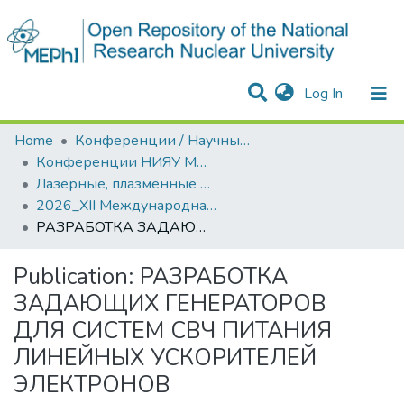
(current)
Log In
Communities & Collections
All of DSpace
Statistics
Home
Конференции / Научные семинары
Конференции НИЯУ МИФИ
Лазерные, плазменные исследования и технологии
2026_ХII Международная конференция "Лазерные, плазменные исследования и технологии" ЛаПлаз-2026
РАЗРАБОТКА ЗАДАЮЩИХ ГЕНЕРАТОРОВ ДЛЯ СИСТЕМ СВЧ ПИТАНИЯ ЛИНЕЙНЫХ УСКОРИТЕЛЕЙ ЭЛЕКТРОНОВ
Publication:
РАЗРАБОТКА
ЗАДАЮЩИХ ГЕНЕРАТОРОВ
ДЛЯ СИСТЕМ СВЧ ПИТАНИЯ
ЛИНЕЙНЫХ УСКОРИТЕЛЕЙ
ЭЛЕКТРОНОВ