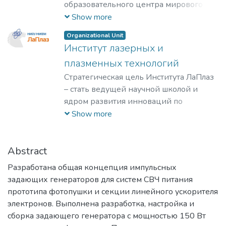
образовательного центра мирового
уровня в области ядерной физики и
Show more
технологий, радиационного
Organizational Unit
материаловедения, физики
Институт лазерных и
элементарных частиц, астрофизики и
плазменных технологий
космофизики.
Стратегическая цель Института ЛаПлаз
– стать ведущей научной школой и
ядром развития инноваций по
лазерным, плазменным, радиационным
Show more
и ускорительным технологиям, с
уникальными образовательными
программами, востребованными на
Abstract
российском и мировом рынке
Разработана общая концепция импульсных
образовательных услуг.
задающих генераторов для систем СВЧ питания
прототипа фотопушки и секции линейного ускорителя
электронов. Выполнена разработка, настройка и
сборка задающего генератора с мощностью 150 Вт