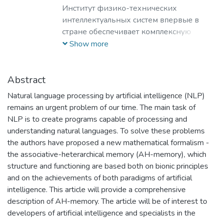
Институт физико-технических
интеллектуальных систем впервые в
стране обеспечивает комплексную
подготовку специалистов по созданию
Show more
киберфизических устройств и систем
самого различного назначения –
основного вида технических устройств
Abstract
середины 21 века. ИФТИС реализует
Natural language processing by artificial intelligence (NLP)
«дуальную» модель образования, в
remains an urgent problem of our time. The main task of
рамках которой направляет студентов
NLP is to create programs capable of processing and
на стажировку и выпускников для
understanding natural languages. To solve these problems
трудоустройства на передовые
the authors have proposed a new mathematical formalism -
предприятия, занятые созданием
the associative-heterarchical memory (AH-memory), which
инновационных киберфизических
structure and functioning are based both on bionic principles
продуктов, в первую очередь, на
and on the achievements of both paradigms of artificial
предприятия ГК «Росатом». Основным
intelligence. This article will provide a comprehensive
индустриальным партнером ИФТИС
description of AH-memory. The article will be of interest to
является ведущее предприятие ГК
developers of artificial intelligence and specialists in the