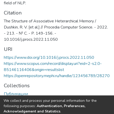
«Росатом» — ФГУП «ВНИИА им. Н.Л.
field of NLP.
Духова».
Citation
The Structure of Associative Heterarchical Memory /
Dushkin, R. V. [et al.] // Procedia Computer Science. - 2022.
- 213. - № C. - P. 149-156. -
10.1016/j.procs.2022.11.050
URI
https://www.doi.org/10.1016/j.procs.2022.11.050
https://www.scopus.com/record/display.uri?eid=2-s2.0-
85146116406&origin=resultslist
https://openrepository.mephi.ru/handle/123456789/28270
Collections
Публикации
We collect and process your personal information for the
Full item page
following purposes:
Authentication, Preferences,
Acknowledgement and Statistics
.