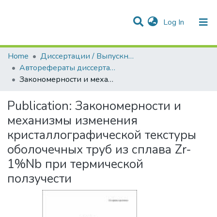
(current)
Log In
Communities & Collections
All of DSpace
Statistics
Home
Диссертации / Выпускные квалификационные работы
Авторефераты диссертаций
Закономерности и механизмы изменения кристаллографической текстуры оболочечных труб из сплава Zr-1%Nb при термической ползучести
Publication:
Закономерности и
механизмы изменения
кристаллографической текстуры
оболочечных труб из сплава Zr-
1%Nb при термической
ползучести