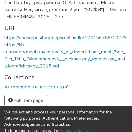
Сое Сан Тху ; рук. работы Ю. А. Перлович ; [Место
защиты: Нац. исслед. ядерный ун-т "МИФИ"]. - Москва
: НИЯУ МИФИ, 2015. - 27 с.
URI
https://openrepository.mephi.ru/handle/123456789/13279
https://lib-
repository.mephi.ru/abstracts_of_dissertations_mephi/Soe_
San_Tkhu_Zakonomernosti_i_mekhanizmy_izmeneniya_krist
allograficheskoy_2015.pdf
Collections
Авторефераты диссертаций
Full item page
We collect and process your personal information for the
following purposes:
Authentication, Preferences,
Acknowledgement and Statistics
.
To learn more, please read our
privacy policy
.