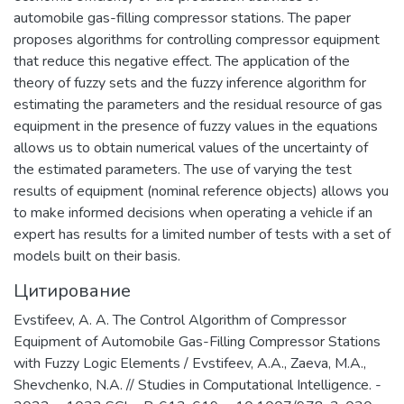
противодействия отмыванию денег,
automobile gas-filling compressor stations. The paper
полученных преступным путем, и
proposes algorithms for controlling compressor equipment
финансированию терроризма.
that reduce this negative effect. The application of the
theory of fuzzy sets and the fuzzy inference algorithm for
estimating the parameters and the residual resource of gas
equipment in the presence of fuzzy values in the equations
allows us to obtain numerical values of the uncertainty of
the estimated parameters. The use of varying the test
results of equipment (nominal reference objects) allows you
to make informed decisions when operating a vehicle if an
expert has results for a limited number of tests with a set of
models built on their basis.
Цитирование
Evstifeev, A. A. The Control Algorithm of Compressor
Equipment of Automobile Gas-Filling Compressor Stations
with Fuzzy Logic Elements / Evstifeev, A.A., Zaeva, M.A.,
Shevchenko, N.A. // Studies in Computational Intelligence. -