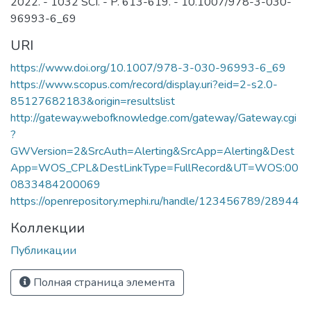
2022. - 1032 SCI. - P. 613-619. - 10.1007/978-3-030-
96993-6_69
URI
https://www.doi.org/10.1007/978-3-030-96993-6_69
https://www.scopus.com/record/display.uri?eid=2-s2.0-
85127682183&origin=resultslist
http://gateway.webofknowledge.com/gateway/Gateway.cgi
?
GWVersion=2&SrcAuth=Alerting&SrcApp=Alerting&Dest
App=WOS_CPL&DestLinkType=FullRecord&UT=WOS:00
0833484200069
https://openrepository.mephi.ru/handle/123456789/28944
Коллекции
Публикации
Полная страница элемента