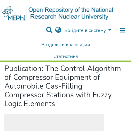
Войдите в систему
Разделы и коллекции
Home
Научные публикации / Препринты
Публикации
The Control Algorithm of Compressor Equipment of Automobile Gas-Filling Compressor Stations with Fuzzy Logic Elements
Статистика
Publication:
The Control Algorithm
Поиск
of Compressor Equipment of
Automobile Gas-Filling
Compressor Stations with Fuzzy
Logic Elements