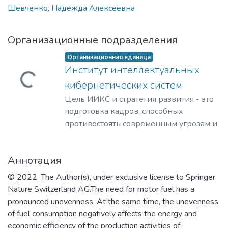
Шевченко, Надежда Алексеевна
Организационные подразделения
Организационная единица
Институт интеллектуальных
Загружается...
кибернетических систем
Цель ИИКС и стратегия развития - это
подготовка кадров, способных
противостоять современным угрозам и
вызовам, обладающих знаниями и
компетенциями в области
Аннотация
кибернетики, информационной и
финансовой безопасности для решения
© 2022, The Author(s), under exclusive license to Springer
задач разработки базового
Nature Switzerland AG.The need for motor fuel has a
программного обеспечения, повышения
pronounced unevenness. At the same time, the unevenness
защищенности критически важных
of fuel consumption negatively affects the energy and
информационных систем и
economic efficiency of the production activities of