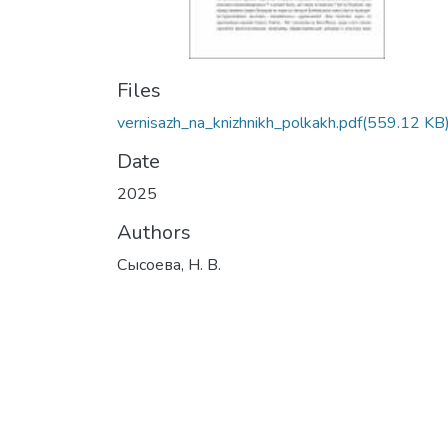
Files
vernisazh_na_knizhnikh_polkakh.pdf
(559.12 KB
Date
2025
Authors
Сысоева, Н. В.