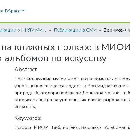
 of DSpace
Публикации о НИЯУ МИФИ в СМИ
Публикации в СМИ
 на книжных полках: в МИФИ
 альбомов по искусству
Abstract
Посетить лучшие музеи мира, познакомиться с твор
узнать, как развивался модерн в России, распахну
природы благодаря пейзажам Левитана можно… в 
открылась выставка уникальных иллюстрированны
искусству.
Keywords
История МИФИ
,
Библиотека
,
Выставка
,
Альбомы по