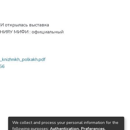
ФИ открылась выставка
 // НИЯУ МИФИ : официальный
a_knizhnikh_polkakh.pdf
756
We collect and process your personal information for the
following purposes:
Authentication, Preferences,