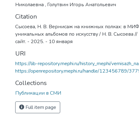
Николаевна
,
Голутвин Игорь Анатольевич
Citation
Сысоева, Н. В. Вернисаж на книжных полках: в МИ
уникальных альбомов по искусству / Н. В. Сысоева
)
сайт. - 2025. - 10 января
URI
https://lib-repository.mephi.ru/history_mephi/vernisazh_n
https://openrepository.mephi.ru/handle/123456789/37
Collections
Публикации в СМИ
Full item page