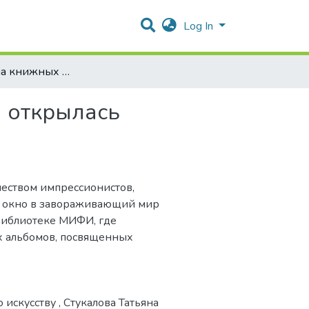
Log In
Вернисаж на книжных полках: в МИФИ открылась выставка уникальных альбомов по искусству
 открылась
чеством импрессионистов,
ть окно в завораживающий мир
библиотеке МИФИ, где
х альбомов, посвященных
 искусству
,
Стукалова Татьяна