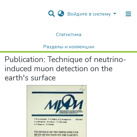
Войдите в систему
Статистика
Home
Научные публикации / Препринты
Препринты
Technique of neutrino-induced muon detection on the earth's surface
Разделы и коллекции
Publication:
Technique of neutrino-
Поиск
induced muon detection on the
earth's surface