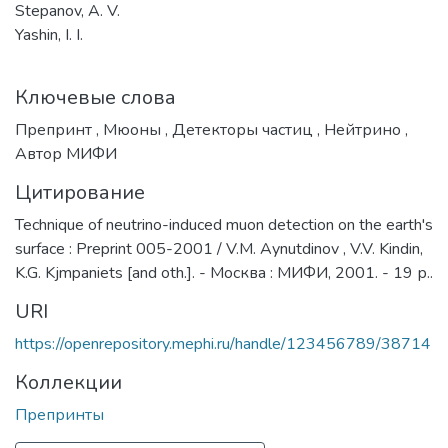
Stepanov, A. V.
Yashin, I. I.
Ключевые слова
Препринт
,
Мюоны
,
Детекторы частиц
,
Нейтрино
,
Автор МИФИ
Цитирование
Technique of neutrino-induced muon detection on the earth's
surface : Preprint 005-2001 / V.M. Aynutdinov , V.V. Kindin,
K.G. Kjmpaniets [and oth.]. - Москва : МИФИ, 2001. - 19 р..
URI
https://openrepository.mephi.ru/handle/123456789/38714
Коллекции
Препринты