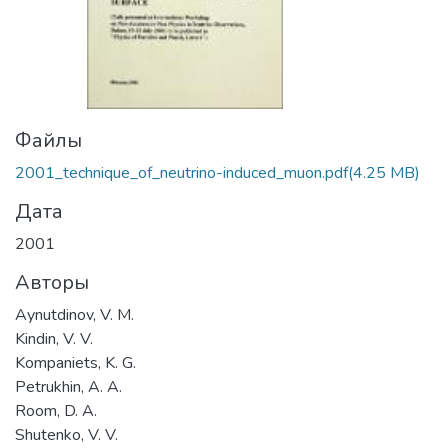
Файлы
2001_technique_of_neutrino-induced_muon.pdf
(4.25 MB)
Дата
2001
Авторы
Aynutdinov, V. M.
Kindin, V. V.
Kompaniets, K. G.
Petrukhin, A. A.
Room, D. A.
Shutenko, V. V.