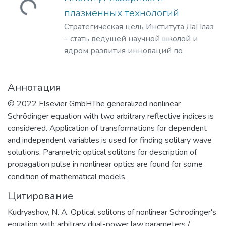
Загружается...
плазменных технологий
Стратегическая цель Института ЛаПлаз
– стать ведущей научной школой и
ядром развития инноваций по
лазерным, плазменным, радиационным
и ускорительным технологиям, с
Аннотация
уникальными образовательными
программами, востребованными на
© 2022 Elsevier GmbHThe generalized nonlinear
российском и мировом рынке
Schrödinger equation with two arbitrary reflective indices is
образовательных услуг.
considered. Application of transformations for dependent
and independent variables is used for finding solitary wave
solutions. Parametric optical solitons for description of
propagation pulse in nonlinear optics are found for some
condition of mathematical models.
Цитирование
Kudryashov, N. A. Optical solitons of nonlinear Schrodinger's
equation with arbitrary dual-power law parameters /