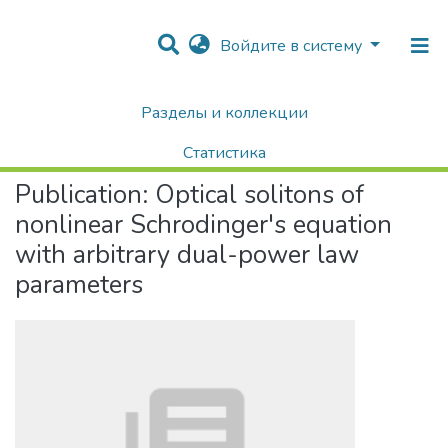
Войдите в систему
Разделы и коллекции
Home
Научные публикации / Препринты
Публикации
Optical solitons of nonlinear Schrodinger's equation with arbitrary dual-power law parameters
Статистика
Publication:
Optical solitons of
Поиск
nonlinear Schrodinger's equation
with arbitrary dual-power law
parameters