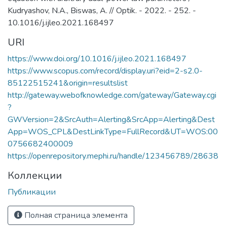
Kudryashov, N.A., Biswas, A. // Optik. - 2022. - 252. -
10.1016/j.ijleo.2021.168497
URI
https://www.doi.org/10.1016/j.ijleo.2021.168497
https://www.scopus.com/record/display.uri?eid=2-s2.0-
85122515241&origin=resultslist
http://gateway.webofknowledge.com/gateway/Gateway.cgi
?
GWVersion=2&SrcAuth=Alerting&SrcApp=Alerting&Dest
App=WOS_CPL&DestLinkType=FullRecord&UT=WOS:00
0756682400009
https://openrepository.mephi.ru/handle/123456789/28638
Коллекции
Публикации
Полная страница элемента