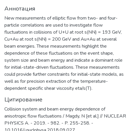
требований международных
Аннотация
стандартов;
удовлетворение потребностей
New measurements of elliptic flow from two- and four-
обучающихся в интеллектуальном,
particle correlations are used to investigate flow
культурном, нравственном развитии и
fluctuations in collisions of U+U at root s(NN) = 193 GeV,
приобретении ими профессиональных
Cu+Au at root s(NN) = 200 GeV and Au+Au at several
знаний; формирование у студентов
beam energies. These measurements highlight the
мотивации и умения учиться;
dependence of these fluctuations on the event shape,
профессиональная ориентация
system size and beam energy and indicate a dominant role
школьников и студентов в избранной
for initial-state-driven fluctuations. These measurements
области знаний, формирование
could provide further constraints for initial-state models, as
способностей и навыков
well as for precision extraction of the temperature-
профессионального самоопределения
dependent specific shear viscosity eta/s(T).
и профессионального саморазвития.
Цитирование
Основными целями и задачами
Института являются:
Collision system and beam energy dependence of
обеспечение высококачественной
anisotropic flow fluctuations / Magdy, N [et al.] // NUCLEAR
(фундаментальной) базовой
PHYSICS A. - 2019. - 982. - P. 255-258. -
подготовки студентов бакалавриата и
10.1016/j.nuclphysa.2018.09.027