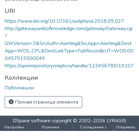
специалитета; поддержка и развитие у
URI
студентов стремления к осознанному
продолжению обучения в институтах
https://www.doi.org/10.1016/j.nuclphysa.2018.09.027
(САЕ и др.) и на факультетах
http://gateway.webofknowledge.com/gateway/Gateway.cgi
Университета; обеспечение
?
преемственности образовательных
GWVersion=2&SrcAuth=Alerting&SrcApp=Alerting&Dest
программ общего среднего и высшего
App=WOS_CPL&DestLinkType=FullRecord&UT=WOS:00
образования; обеспечение высокого
0457515500049
качества довузовской подготовки
https://openrepository.mephi.ru/handle/123456789/19107
учащихся Предуниверситария и школ-
Коллекции
партнеров НИЯУ МИФИ за счет
интеграции основного и
Публикации
дополнительного образования;
учебно-методическое руководство
Полная страница элемента
общеобразовательными кафедрами
Института, осуществляющими
DSpace software
copyright © 2002-2026
LYRASIS
подготовку бакалавров и специалистов
Настройки
Политика
Соглашение с
Отправить
по социо-гуманитарным,
файлов
конфиденциальности
конечным
отзыв
общепрофессиональным и
cookie
пользователем