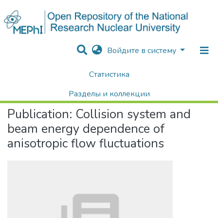
Войдите в систему
Статистика
Home
Научные публикации / Препринты
Публикации
Collision system and beam energy dependence of anisotropic flow fluctuations
Разделы и коллекции
Publication:
Collision system and
Поиск
beam energy dependence of
anisotropic flow fluctuations