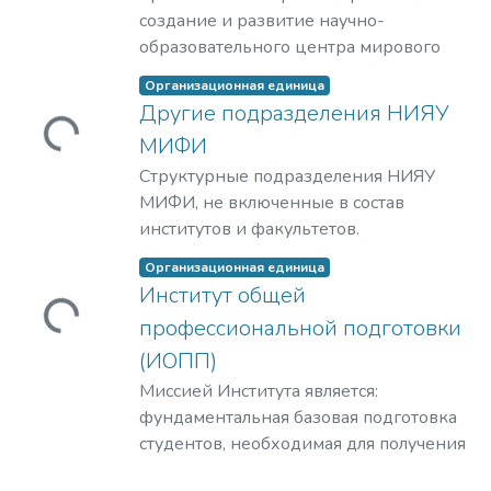
создание и развитие научно-
образовательного центра мирового
уровня в области ядерной физики и
Организационная единица
технологий, радиационного
Другие подразделения НИЯУ
материаловедения, физики
Загружается...
МИФИ
элементарных частиц, астрофизики и
Структурные подразделения НИЯУ
космофизики.
МИФИ, не включенные в состав
институтов и факультетов.
Организационная единица
Институт общей
Загружается...
профессиональной подготовки
(ИОПП)
Миссией Института является:
фундаментальная базовая подготовка
студентов, необходимая для получения
качественного образования на уровне