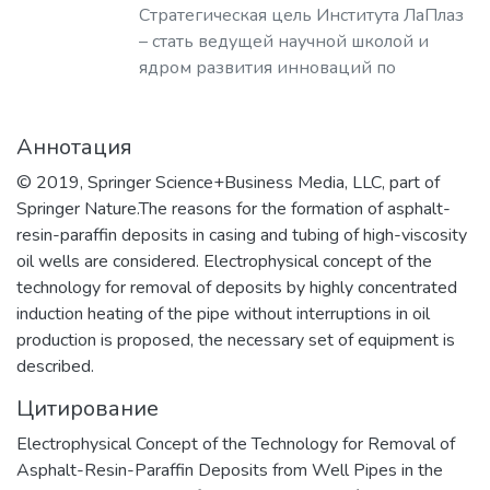
Стратегическая цель Института ЛаПлаз
– стать ведущей научной школой и
ядром развития инноваций по
лазерным, плазменным, радиационным
и ускорительным технологиям, с
Аннотация
уникальными образовательными
программами, востребованными на
© 2019, Springer Science+Business Media, LLC, part of
российском и мировом рынке
Springer Nature.The reasons for the formation of asphalt-
образовательных услуг.
resin-paraffin deposits in casing and tubing of high-viscosity
oil wells are considered. Electrophysical concept of the
technology for removal of deposits by highly concentrated
induction heating of the pipe without interruptions in oil
production is proposed, the necessary set of equipment is
described.
Цитирование
Electrophysical Concept of the Technology for Removal of
Asphalt-Resin-Paraffin Deposits from Well Pipes in the