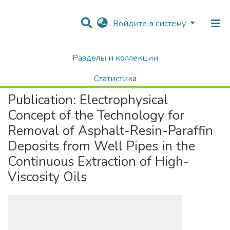
Войдите в систему
Разделы и коллекции
Home
Научные публикации / Препринты
Публикации
Electrophysical Concept of the Technology for Removal of Asphalt-Resin-Paraffin Deposits from Well Pipes in the Continuous Extraction of High-Viscosity Oils
Статистика
Publication:
Electrophysical
Поиск
Concept of the Technology for
Removal of Asphalt-Resin-Paraffin
Deposits from Well Pipes in the
Continuous Extraction of High-
Viscosity Oils