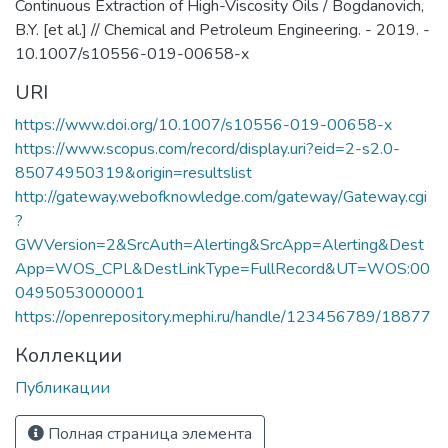
Continuous Extraction of High-Viscosity Oils / Bogdanovich,
B.Y. [et al.] // Chemical and Petroleum Engineering. - 2019. -
10.1007/s10556-019-00658-x
URI
https://www.doi.org/10.1007/s10556-019-00658-x
https://www.scopus.com/record/display.uri?eid=2-s2.0-
85074950319&origin=resultslist
http://gateway.webofknowledge.com/gateway/Gateway.cgi
?
GWVersion=2&SrcAuth=Alerting&SrcApp=Alerting&Dest
App=WOS_CPL&DestLinkType=FullRecord&UT=WOS:00
0495053000001
https://openrepository.mephi.ru/handle/123456789/18877
Коллекции
Публикации
Полная страница элемента