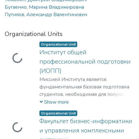
Бугаенко, Марина Владимировна
Путилов, Александр Валентинович
Organizational Units
Organizational Unit
Институт общей
Loading...
профессиональной подготовки
(ИОПП)
Миссией Института является:
фундаментальная базовая подготовка
студентов, необходимая для получения
качественного образования на уровне
Show more
требований международных
Organizational Unit
стандартов;
Факультет бизнес-информатики
удовлетворение потребностей
Loading...
и управления комплексными
обучающихся в интеллектуальном,