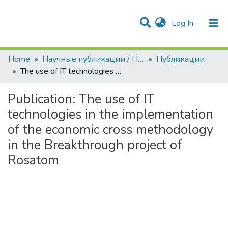
(current)
Log In
Communities & Collections
All of DSpace
Statistics
Home
Научные публикации / Препринты
Публикации
The use of IT technologies in the implementation of the economic cross methodology in the Breakthrough project of Rosatom
Publication:
The use of IT
technologies in the implementation
of the economic cross methodology
in the Breakthrough project of
Rosatom