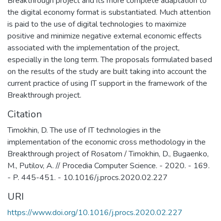
Breakthrough project and its more complete adaptation to
Университета; обеспечение
(территорий опережающего развития
the digital economy format is substantiated. Much attention
преемственности образовательных
— ТОР).
is paid to the use of digital technologies to maximize
программ общего среднего и высшего
Уникальные преимущества обучения на
positive and minimize negative external economic effects
образования; обеспечение высокого
факультете связаны с выдающимися
associated with the implementation of the project,
качества довузовской подготовки
отечественными учеными,
especially in the long term. The proposals formulated based
учащихся Предуниверситария и школ-
являющимися профессорами
on the results of the study are built taking into account the
партнеров НИЯУ МИФИ за счет
факультета. Академик РАН, директор
current practice of using IT support in the framework of the
интеграции основного и
ИНП РАН В.В. Ивантер, члены-
Breakthrough project.
дополнительного образования;
корреспонденты РАН Г.Б. Клейнер, Б.Н.
учебно-методическое руководство
Citation
Порфирьев, Д.Е. Сорокин и многие
общеобразовательными кафедрами
другие — это «золотой фонд»
Timokhin, D. The use of IT technologies in the
Института, осуществляющими
образовательного комплекса
implementation of the economic cross methodology in the
подготовку бакалавров и специалистов
факультета и одновременно мощный
Breakthrough project of Rosatom / Timokhin, D., Bugaenko,
по социо-гуманитарным,
научный центр, обеспечивающий
M., Putilov, A. // Procedia Computer Science. - 2020. - 169.
общепрофессиональным и
исследования и разработки на самом
- P. 445-451. - 10.1016/j.procs.2020.02.227
естественнонаучным дисциплинам,
современном уровне.
обеспечение единства требований к
URI
базовой подготовке студентов в рамках
https://www.doi.org/10.1016/j.procs.2020.02.227
крупных научно-образовательных