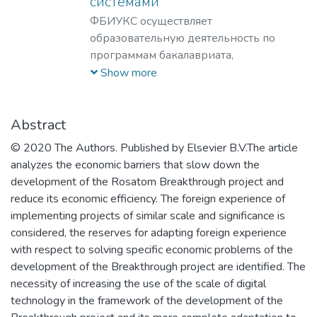
культурном, нравственном развитии и
системами
приобретении ими профессиональных
ФБИУКС осуществляет
знаний; формирование у студентов
образовательную деятельность по
мотивации и умения учиться;
программам бакалавриата,
профессиональная ориентация
магистратуры и аспирантуры.
Show more
школьников и студентов в избранной
Ведется научно-инновационная
области знаний, формирование
деятельность и разработка научных
способностей и навыков
комплексных проектов по
Abstract
профессионального самоопределения
направлению «мезоэкономика» в
© 2020 The Authors. Published by Elsevier B.V.The article
и профессионального саморазвития.
кооперации с академическими
analyzes the economic barriers that slow down the
Основными целями и задачами
институтами РАН: Центральным
development of the Rosatom Breakthrough project and
Института являются:
экономико-математическим институтом
reduce its economic efficiency. The foreign experience of
обеспечение высококачественной
(ЦЭМИ РАН) и Институтом
implementing projects of similar scale and significance is
(фундаментальной) базовой
народнохозяйственного
considered, the reserves for adapting foreign experience
подготовки студентов бакалавриата и
прогнозирования (ИНП РАН), создание
with respect to solving specific economic problems of the
специалитета; поддержка и развитие у
бизнес-моделей инновационного
development of the Breakthrough project are identified. The
студентов стремления к осознанному
развития «мезоэкономических» систем
necessity of increasing the use of the scale of digital
продолжению обучения в институтах
— крупных корпораций и
technology in the framework of the development of the
(САЕ и др.) и на факультетах
территориальных комплексов