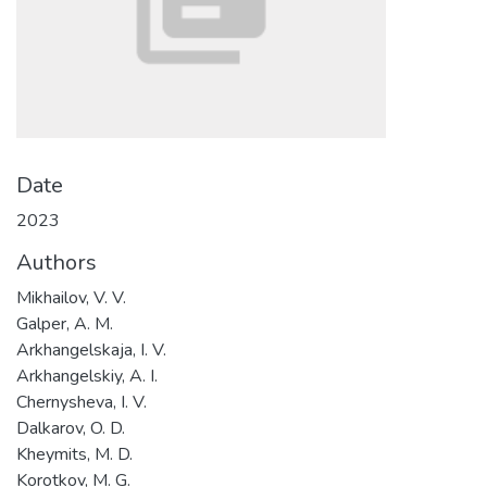
Date
2023
Authors
Mikhailov, V. V.
Galper, A. M.
Arkhangelskaja, I. V.
Arkhangelskiy, A. I.
Chernysheva, I. V.
Dalkarov, O. D.
Kheymits, M. D.
Korotkov, M. G.