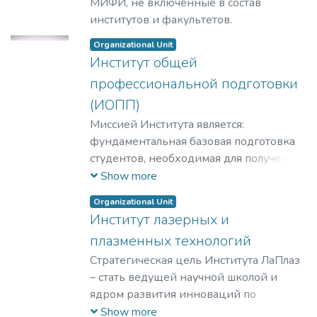
МИФИ, не включенные в состав
институтов и факультетов.
Organizational Unit
Институт общей
профессиональной подготовки
(ИОПП)
Миссией Института является:
фундаментальная базовая подготовка
студентов, необходимая для получения
качественного образования на уровне
Show more
требований международных
Organizational Unit
стандартов;
Институт лазерных и
удовлетворение потребностей
плазменных технологий
обучающихся в интеллектуальном,
культурном, нравственном развитии и
Стратегическая цель Института ЛаПлаз
приобретении ими профессиональных
– стать ведущей научной школой и
знаний; формирование у студентов
ядром развития инноваций по
мотивации и умения учиться;
лазерным, плазменным, радиационным
Show more