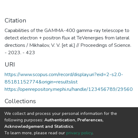
профессиональная ориентация
и ускорительным технологиям, с
школьников и студентов в избранной
уникальными образовательными
области знаний, формирование
программами, востребованными на
Citation
способностей и навыков
российском и мировом рынке
Capabilities of the GAMMA-400 gamma-ray telescope to
профессионального самоопределения
образовательных услуг.
detect electron + positron flux at TeVenergies from lateral
и профессионального саморазвития.
directions / Mikhailov, V. V. [et al.] // Proceedings of Science.
Основными целями и задачами
- 2023. - 423
Института являются:
URI
обеспечение высококачественной
(фундаментальной) базовой
https://www.scopus.com/record/display.uri?eid=2-s2.0-
подготовки студентов бакалавриата и
85181152774&origin=resultslist
специалитета; поддержка и развитие у
https://openrepository.mephi.ru/handle/123456789/29560
студентов стремления к осознанному
Collections
продолжению обучения в институтах
(САЕ и др.) и на факультетах
Публикации
We collect and process your personal information for the
Университета; обеспечение
following purposes:
Authentication, Preferences,
преемственности образовательных
Full item page
Acknowledgement and Statistics
.
программ общего среднего и высшего
To learn more, please read our
privacy policy
.