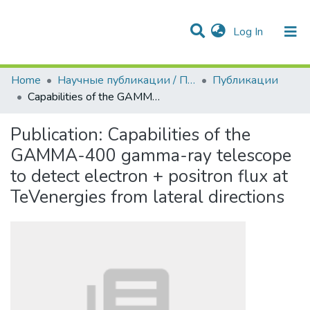
(current)
Log In
Communities & Collections
All of DSpace
Statistics
Home
Научные публикации / Препринты
Публикации
Capabilities of the GAMMA-400 gamma-ray telescope to detect electron + positron flux at TeVenergies from lateral directions
Publication:
Capabilities of the
GAMMA-400 gamma-ray telescope
to detect electron + positron flux at
TeVenergies from lateral directions