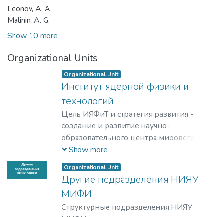
Leonov, A. A.
Malinin, A. G.
Show 10 more
Organizational Units
Organizational Unit
Институт ядерной физики и
технологий
Цель ИЯФиТ и стратегия развития -
создание и развитие научно-
образовательного центра мирового
уровня в области ядерной физики и
Show more
технологий, радиационного
Organizational Unit
материаловедения, физики
Другие подразделения НИЯУ
элементарных частиц, астрофизики и
МИФИ
космофизики.
Структурные подразделения НИЯУ