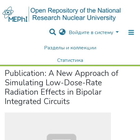
Войдите в систему
Разделы и коллекции
Home
Научные публикации / Препринты
Публикации
A New Approach of Simulating Low-Dose-Rate Radiation Effects in Bipolar Integrated Circuits
Статистика
Publication:
A New Approach of
Поиск
Simulating Low-Dose-Rate
Radiation Effects in Bipolar
Integrated Circuits