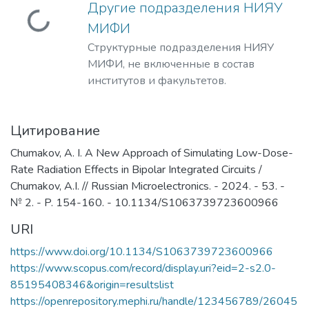
Другие подразделения НИЯУ
Загружается...
МИФИ
Структурные подразделения НИЯУ
МИФИ, не включенные в состав
институтов и факультетов.
Цитирование
Chumakov, A. I. A New Approach of Simulating Low-Dose-
Rate Radiation Effects in Bipolar Integrated Circuits /
Chumakov, A.I. // Russian Microelectronics. - 2024. - 53. -
№ 2. - P. 154-160. - 10.1134/S1063739723600966
URI
https://www.doi.org/10.1134/S1063739723600966
https://www.scopus.com/record/display.uri?eid=2-s2.0-
85195408346&origin=resultslist
https://openrepository.mephi.ru/handle/123456789/26045