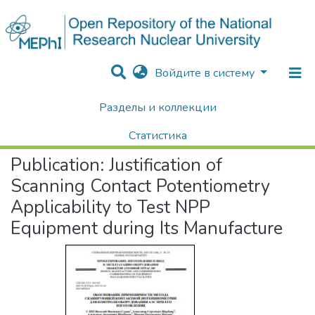
Войдите в систему
Разделы и коллекции
Home
Научные публикации / Препринты
Публикации
Justification of Scanning Contact Potentiometry Applicability to Test NPP Equipment during Its Manufacture
Статистика
Publication:
Justification of
Поиск
Scanning Contact Potentiometry
Applicability to Test NPP
Equipment during Its Manufacture