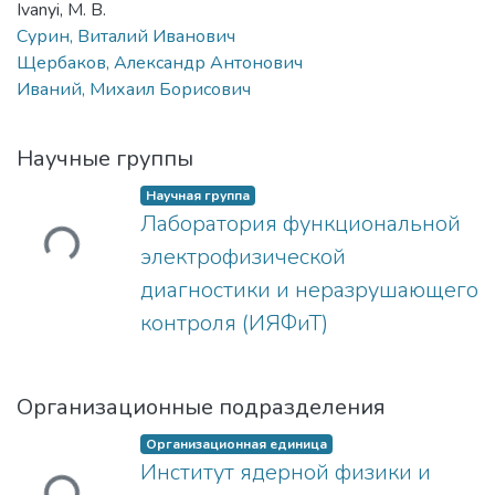
Ivanyi, M. B.
Сурин, Виталий Иванович
Щербаков, Александр Антонович
Иваний, Михаил Борисович
Научные группы
Научная группа
Лаборатория функциональной
ужается...
электрофизической
диагностики и неразрушающего
контроля (ИЯФиТ)
Организационные подразделения
Организационная единица
Институт ядерной физики и