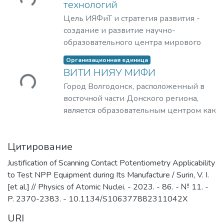
ужается...
технологий
Цель ИЯФиТ и стратегия развития -
создание и развитие научно-
образовательного центра мирового
уровня в области ядерной физики и
Организационная единица
технологий, радиационного
ВИТИ НИЯУ МИФИ
материаловедения, физики
ужается...
Город Волгодонск, расположенный в
элементарных частиц, астрофизики и
восточной части Донского региона,
космофизики.
является образовательным центром как
минимум 13-ти районов Ростовской
области и по праву считается
Цитирование
уникальным, претендуя на звание
«Атомград XXI века». На его
Justification of Scanning Contact Potentiometry Applicability
территории располагаются
to Test NPP Equipment during Its Manufacture / Surin, V. I.
предприятия четырех дивизионов ГК
[et al.] // Physics of Atomic Nuclei. - 2023. - 86. - № 11. -
«Росатом»: электроэнергетического
P. 2370-2383. - 10.1134/S106377882311042X
(филиал АО «Концерн Росэнергоатом»
URI
«Ростовская атомная станция»,