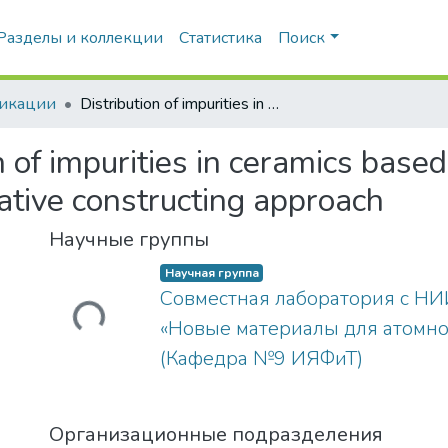
Разделы и коллекции
Статистика
Поиск
икации
Distribution of impurities in ceramics based on zirconium nitride obtained using the oxidative constructing approach
n of impurities in ceramics based
ative constructing approach
Научные группы
Загружается...
Научная группа
Совместная лаборатория с Н
«Новые материалы для атомно
(Кафедра №9 ИЯФиТ)
Организационные подразделения