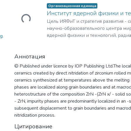
Загружается...
Организационная единица
Институт ядерной физики и т
Цель ИЯФиТ и стратегия развития - 
научно-образовательного центра мир
ядерной физики и технологий, ради
g.
материаловедения, физики элемента
астрофизики и космофизики.
Аннотация
© Published under licence by IOP Publishing Ltd.The locali
ceramics created by direct nitridation of zirconium rolled 
ceramics synthesized at temperatures above the melting p
phases are localized along grain boundaries and at macrod
heterostructure of the composition ZrN -(ZrN x/ - solid sol
- ZrN, impurity phases are predominantly localized in an -s
subsequent displacement to grain boundaries and macrode
nitridization process.
Цитирование