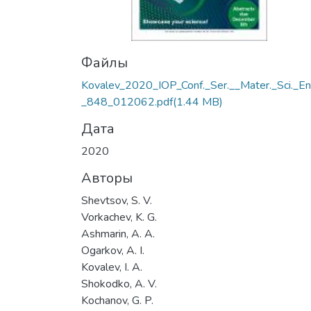
Файлы
Kovalev_2020_IOP_Conf._Ser.__Mater._Sci._En
_848_012062.pdf
(1.44 MB)
Дата
2020
Авторы
Shevtsov, S. V.
Vorkachev, K. G.
Ashmarin, A. A.
Ogarkov, A. I.
Kovalev, I. A.
Shokodko, A. V.
Kochanov, G. P.