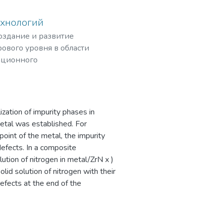
ехнологий
создание и развитие
ового уровня в области
ационного
рных частиц,
zation of impurity phases in
metal was established. For
oint of the metal, the impurity
efects. In a composite
ution of nitrogen in metal/ZrN x )
olid solution of nitrogen with their
fects at the end of the