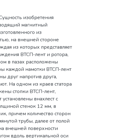
 Сущность изобретения
оводящий магнитный
изготовленного из
тью, на внешней стороне
ждая из которых представляет
аждения ВТСП-лент и ротора,
ром в пазах расположены
ры каждой намотки ВТСП-лент
ны друг напротив друга,
ают. На одном из краев статора
жены стопки ВТСП-лент,
т установлены внахлест с
лщиной стенок 12 мм, в
к, причем количество сторон
нутой трубы, далее от полой
на внешней поверхности
угом вдоль вертикальной оси