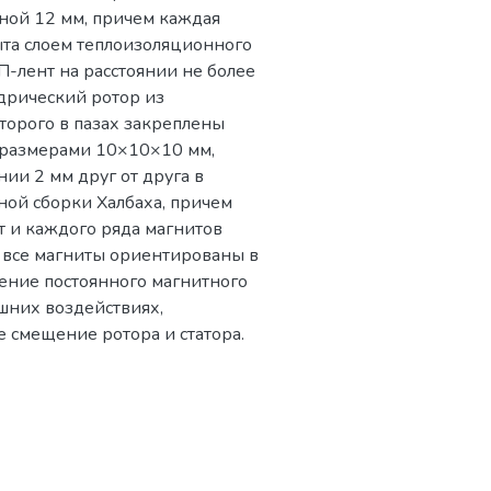
иной 12 мм, причем каждая
рыта слоем теплоизоляционного
П-лент на расстоянии не более
дрический ротор из
торого в пазах закреплены
 с размерами 10×10×10 мм,
ии 2 мм друг от друга в
ой сборки Халбаха, причем
 и каждого ряда магнитов
 все магниты ориентированы в
чение постоянного магнитного
шних воздействиях,
 смещение ротора и статора.