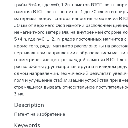
трубы 5+4 n, где n=0, 1,2n, намоток ВТСП-лент шир
намотка ВТСП-лент состоит от 1 до 70 слоев и пок
материала, вокруг статора напротив намоток из ВТС
30 мм от верхнего слоя намотки расположен цилин
немагнитного материала, на внутренней стороне ко
5+4 n, где n=0, 1, 2…n, рядов постоянных магнитов
кроме того, ряды магнитов расположены на расстоян
вертикальном направлении с образованием магнитн
геометрические центры каждой намотки ВТСП-лент
расположены друг напротив друга и в каждом ряду
одном направлении. Технический результат: увели
поля и улучшение стабилизации устройства при вне
стремящихся вызвать относительное поступательное
3 ил.
Description
Патент на изобретение
Keywords