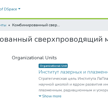
 of DSpace
нты
Комбинированный сверхпроводящий магнитный подшипник
ованный сверхпроводящий 
Organizational Units
Organizational Unit
Институт лазерных и плазмен
Стратегическая цель Института ЛаПла
научной школой и ядром развития и
плазменным, радиационным и ускор
с уникальными образовательными п
Show more
востребованными на российском и 
образовательных услуг.