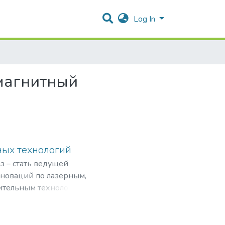
Log In
магнитный
ных технологий
з – стать ведущей
нноваций по лазерным,
ительным технологиям,
рограммами,
мировом рынке