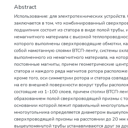
Abstract
Использование: для электротехнических устройств.
заключается в том, что комбинированный сверхпр
подшипник состоит из статора в виде полой трубы, 
немагнитного материала с высокой теплопроводнос
которого выполнены сверхпроводящие обмотки, ка
собой намотанную слоями ВТСП-ленту, системы охл
выполненного из немагнитного материала, на кото
постоянные магниты, причем геометрические цент
статора и каждого ряда магнитов ротора расположе
кроме того, оси симметрии ротора и статора совпад
на его внешней поверхности вокруг трубы располо
состоящие из 1-100 слоев, причем стопки ВТСП-лен
образованием полой сверхпроводящей призмы с то
основании которой лежит правильный многоугольни
многоугольника определяется диаметром вышеупомя
сверхпроводящей призмы на расстоянии до 20 мм 
вышеупомянутой трубы устанавливаются друг за др