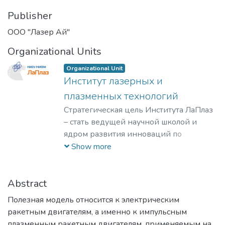
Publisher
ООО "Лазер Ай"
Organizational Units
Organizational Unit
Институт лазерных и
плазменных технологий
Стратегическая цель Института ЛаПлаз
– стать ведущей научной школой и
ядром развития инноваций по
лазерным, плазменным, радиационным
Show more
и ускорительным технологиям, с
уникальными образовательными
программами, востребованными на
Abstract
российском и мировом рынке
Полезная модель относится к электрическим
образовательных услуг.
ракетным двигателям, а именно к импульсным
плазменным ракетным двигателям, применяемым на