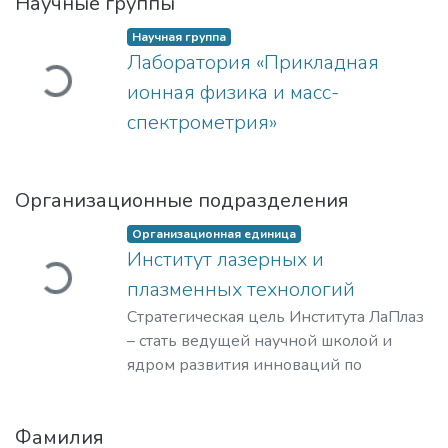
Научные группы
Загружается...
Научная группа
Лаборатория «Прикладная
ионная физика и масс-
спектрометрия»
Организационные подразделения
Загружается...
Организационная единица
Институт лазерных и
плазменных технологий
Стратегическая цель Института ЛаПлаз
– стать ведущей научной школой и
ядром развития инноваций по
лазерным, плазменным, радиационным
и ускорительным технологиям, с
Фамилия
уникальными образовательными