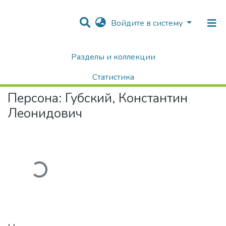
Войдите в систему
Разделы и коллекции
Home
Авторы Университета
Губский, Константин Леонидович
Статистика
Персона:
Губский, Константин
Поиск
Леонидович
Загружается...