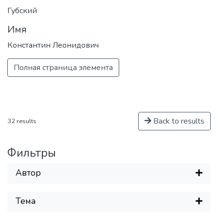
программами, востребованными на
Губский
российском и мировом рынке
Имя
образовательных услуг.
Константин Леонидович
Полная страница элемента
Back to results
32 results
Фильтры
Автор
Тема